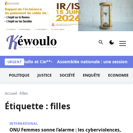
Aller au contenu
Rechercher
Men
Kéwoulo, le premier site d'information et d'investigation d
Cheikh Diallo et Cie**
Assemblée nationale : une session extr
URGENT
POLITIQUE
JUSTICE
SOCIÉTÉ
ENQUÊTE
ECONOMIE
Accueil
filles
Étiquette :
filles
ONU Femmes sonne l’alarme : les cyberviolences, un dang
INTERNATIONAL
ONU Femmes sonne l’alarme : les cyberviolences,