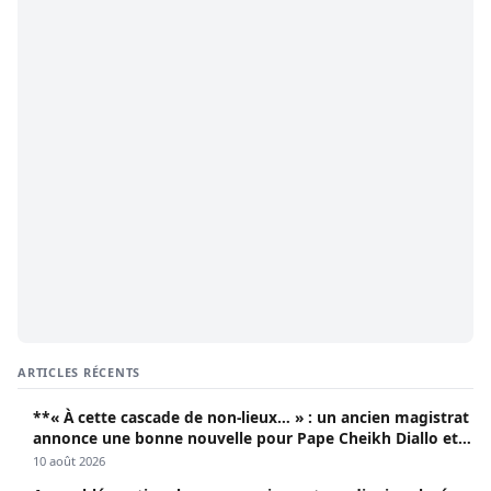
ARTICLES RÉCENTS
**« À cette cascade de non-lieux… » : un ancien magistrat
annonce une bonne nouvelle pour Pape Cheikh Diallo et
Cie**
10 août 2026