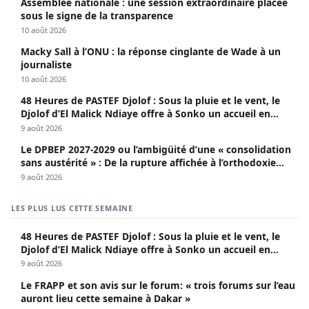
Assemblée nationale : une session extraordinaire placée
sous le signe de la transparence
10 août 2026
Macky Sall à l’ONU : la réponse cinglante de Wade à un
journaliste
10 août 2026
48 Heures de PASTEF Djolof : Sous la pluie et le vent, le
Djolof d’El Malick Ndiaye offre à Sonko un accueil en
apothéose
9 août 2026
Le DPBEP 2027-2029 ou l’ambigüité d’une « consolidation
sans austérité » : De la rupture affichée à l’orthodoxie
budgétaire, une analyse critique de la trajectoire
9 août 2026
économique sénégalaise (Par Dr. Seydina Oumar Seye)
LES PLUS LUS CETTE SEMAINE
48 Heures de PASTEF Djolof : Sous la pluie et le vent, le
Djolof d’El Malick Ndiaye offre à Sonko un accueil en
apothéose
9 août 2026
Le FRAPP et son avis sur le forum: « trois forums sur l’eau
auront lieu cette semaine à Dakar »