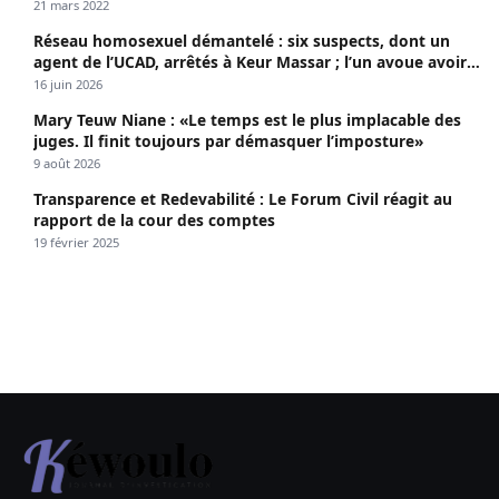
21 mars 2022
Réseau homosexuel démantelé : six suspects, dont un
agent de l’UCAD, arrêtés à Keur Massar ; l’un avoue avoir
propagé le VIH depuis 2018
16 juin 2026
Mary Teuw Niane : «Le temps est le plus implacable des
juges. Il finit toujours par démasquer l’imposture»
9 août 2026
Transparence et Redevabilité : Le Forum Civil réagit au
rapport de la cour des comptes
19 février 2025