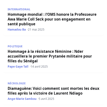
Hommage mondial : l’OMS honore la Professeure Awa Ma
INTERNATIONAL
Hommage mondial : l’OMS honore la Professeure
Awa Marie Coll Seck pour son engagement en
santé publique
Hamadou Ba
21 mai 2025
Hommage à la résistance féminine : Nder accueillera le pr
POLITIQUE
Hommage à la résistance féminine : Nder
accueillera le premier Prytanée militaire pour
filles du Sénégal
Pape Gaye Tall
14 avril 2025
Diamaguène: Voici comment sont mortes les deux filles a
NÉCROLOGIE
Diamaguène: Voici comment sont mortes les deux
filles après la victoire de Laurent Ndiago
Ange-Marie Sambou
5 avril 2025