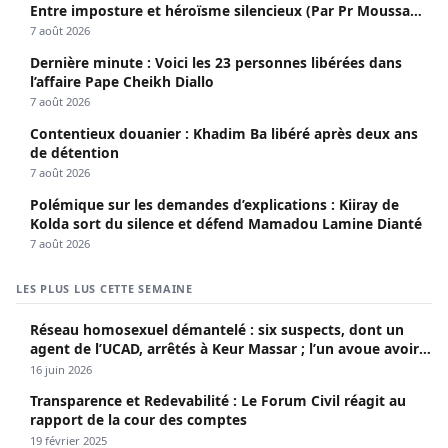
Entre imposture et héroïsme silencieux (Par Pr Moussa
Seydi)
7 août 2026
Dernière minute : Voici les 23 personnes libérées dans
l’affaire Pape Cheikh Diallo
7 août 2026
Contentieux douanier : Khadim Ba libéré après deux ans
de détention
7 août 2026
Polémique sur les demandes d’explications : Kiiray de
Kolda sort du silence et défend Mamadou Lamine Dianté
7 août 2026
LES PLUS LUS CETTE SEMAINE
Réseau homosexuel démantelé : six suspects, dont un
agent de l’UCAD, arrêtés à Keur Massar ; l’un avoue avoir
propagé le VIH depuis 2018
16 juin 2026
Transparence et Redevabilité : Le Forum Civil réagit au
rapport de la cour des comptes
19 février 2025