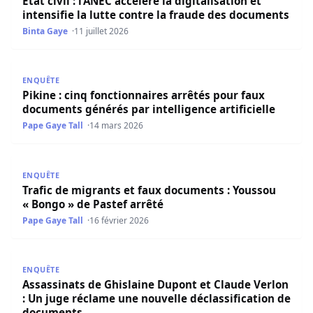
État civil : l’ANEC accélère la digitalisation et
intensifie la lutte contre la fraude des documents
Binta Gaye
11 juillet 2026
Pikine : cinq fonctionnaires arrêtés pour faux documents g
ENQUÊTE
Pikine : cinq fonctionnaires arrêtés pour faux
documents générés par intelligence artificielle
Pape Gaye Tall
14 mars 2026
Trafic de migrants et faux documents : Youssou « Bongo »
ENQUÊTE
Trafic de migrants et faux documents : Youssou
« Bongo » de Pastef arrêté
Pape Gaye Tall
16 février 2026
Assassinats de Ghislaine Dupont et Claude Verlon : Un j
ENQUÊTE
Assassinats de Ghislaine Dupont et Claude Verlon
: Un juge réclame une nouvelle déclassification de
documents