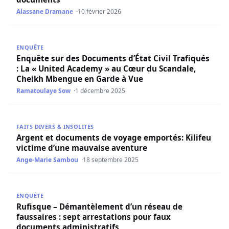
Alassane Dramane
10 février 2026
Enquête sur des Documents d’État Civil Trafiqués : La 
ENQUÊTE
Enquête sur des Documents d’État Civil Trafiqués
: La « United Academy » au Cœur du Scandale,
Cheikh Mbengue en Garde à Vue
Ramatoulaye Sow
1 décembre 2025
Argent et documents de voyage emportés: Kilifeu victim
FAITS DIVERS & INSOLITES
Argent et documents de voyage emportés: Kilifeu
victime d’une mauvaise aventure
Ange-Marie Sambou
18 septembre 2025
Rufisque – Démantèlement d’un réseau de faussaires : se
ENQUÊTE
Rufisque – Démantèlement d’un réseau de
faussaires : sept arrestations pour faux
documents administratifs