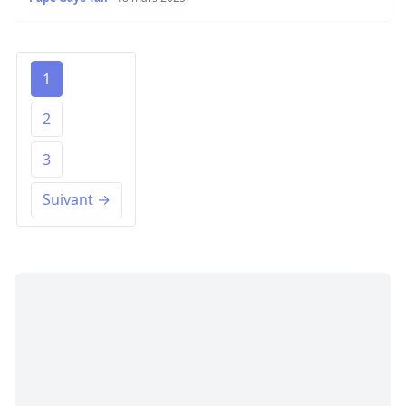
1
2
3
Suivant →