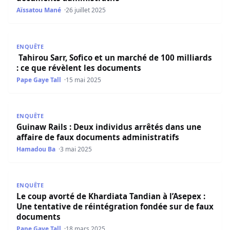
Aïssatou Mané
26 juillet 2025
Tahirou Sarr, Sofico et un marché de 100 milliards : ce 
ENQUÊTE
Tahirou Sarr, Sofico et un marché de 100 milliards
: ce que révèlent les documents
Pape Gaye Tall
15 mai 2025
Guinaw Rails : Deux individus arrêtés dans une affaire d
ENQUÊTE
Guinaw Rails : Deux individus arrêtés dans une
affaire de faux documents administratifs
Hamadou Ba
3 mai 2025
Le coup avorté de Khardiata Tandian à l’Asepex : Une ten
ENQUÊTE
Le coup avorté de Khardiata Tandian à l’Asepex :
Une tentative de réintégration fondée sur de faux
documents
Pape Gaye Tall
18 mars 2025