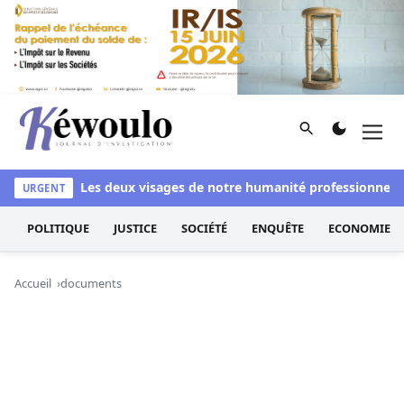
Aller au contenu
Rechercher
Men
Kéwoulo, le premier site d'information et d'investigation d
 blanchi
Les deux visages de notre humanité professionnelle : 
URGENT
POLITIQUE
JUSTICE
SOCIÉTÉ
ENQUÊTE
ECONOMIE
Accueil
documents