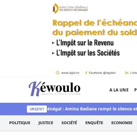
Aller au contenu
A LA UNE
P
Kéwoulo, le premier site d'information et d'inves
édiawaye
Miss Sénégal : Amina Badiane rompt le silence et ann
URGENT
POLITIQUE
JUSTICE
SOCIÉTÉ
ENQUÊTE
ECONOMIE