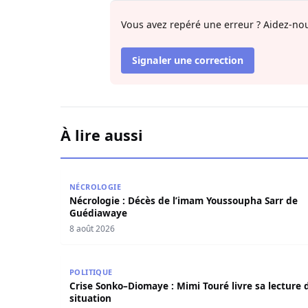
Vous avez repéré une erreur ? Aidez-nou
Signaler une correction
À lire aussi
Nécrologie : Décès de l’imam Youssoupha Sarr
NÉCROLOGIE
Nécrologie : Décès de l’imam Youssoupha Sarr de
Guédiawaye
8 août 2026
Crise Sonko–Diomaye : Mimi Touré livre sa lectur
POLITIQUE
Crise Sonko–Diomaye : Mimi Touré livre sa lecture d
situation