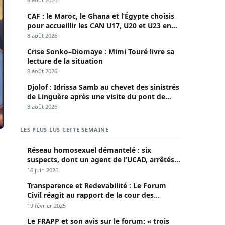
CAF : le Maroc, le Ghana et l’Égypte choisis
pour accueillir les CAN U17, U20 et U23 en
2027
8 août 2026
Crise Sonko–Diomaye : Mimi Touré livre sa
lecture de la situation
8 août 2026
Djolof : Idrissa Samb au chevet des sinistrés
de Linguère après une visite du pont de
Thylla
8 août 2026
LES PLUS LUS CETTE SEMAINE
Réseau homosexuel démantelé : six
suspects, dont un agent de l’UCAD, arrêtés à
Keur Massar ; l’un avoue avoir propagé le
16 juin 2026
VIH depuis 2018
Transparence et Redevabilité : Le Forum
Civil réagit au rapport de la cour des
comptes
19 février 2025
Le FRAPP et son avis sur le forum: « trois