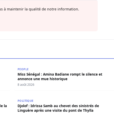
s à maintenir la qualité de notre information.
 de Guédiawaye
Miss Sénégal : Amina Badiane rompt le silence et 
PEOPLE
Miss Sénégal : Amina Badiane rompt le silence et
annonce une mue historique
8 août 2026
e de la situation
Djolof : Idrissa Samb au chevet des sinistrés de Lin
POLITIQUE
e la
Djolof : Idrissa Samb au chevet des sinistrés de
Linguère après une visite du pont de Thylla