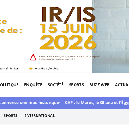
OLITIQUE
ENQUÊTE
SOCIÉTÉ
SPORTS
BUZZ WEB
ACTUA
tigation de l'Afrique.
once une mue historique
CAF : le Maroc, le Ghana et l’Égypte c
SPORTS
INTERNATIONAL