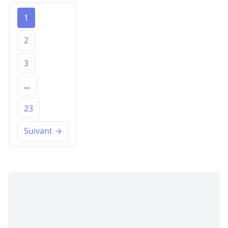
1
2
3
…
23
Suivant →