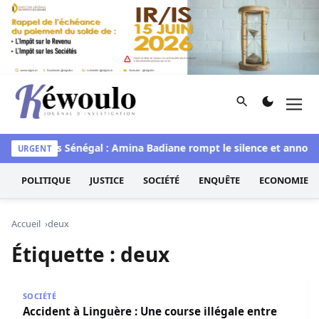
Aller au contenu
Rechercher
Men
Kéwoulo, le premier site d'information et d'investigation d
waye
Miss Sénégal : Amina Badiane rompt le silence et annonc
URGENT
POLITIQUE
JUSTICE
SOCIÉTÉ
ENQUÊTE
ECONOMIE
Accueil
deux
Étiquette :
deux
Accident à Linguère : Une course illégale entre deux « ja
SOCIÉTÉ
Accident à Linguère : Une course illégale entre