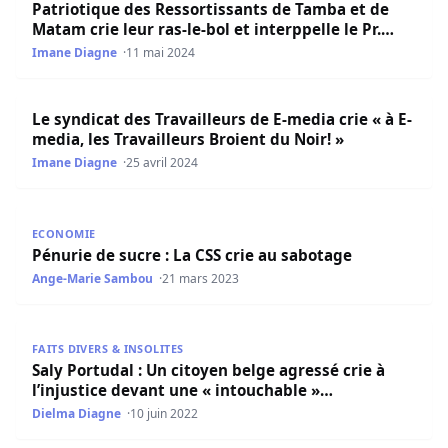
Patriotique des Ressortissants de Tamba et de
Matam crie leur ras-le-bol et interppelle le Pr.
Diomaye…
Imane Diagne
11 mai 2024
Le syndicat des Travailleurs de E-media crie « à E-media, l
Le syndicat des Travailleurs de E-media crie « à E-
media, les Travailleurs Broient du Noir! »
Imane Diagne
25 avril 2024
Pénurie de sucre : La CSS crie au sabotage
ECONOMIE
Pénurie de sucre : La CSS crie au sabotage
Ange-Marie Sambou
21 mars 2023
Saly Portudal : Un citoyen belge agressé crie à l’injustic
FAITS DIVERS & INSOLITES
Saly Portudal : Un citoyen belge agressé crie à
l’injustice devant une « intouchable »…
Dielma Diagne
10 juin 2022