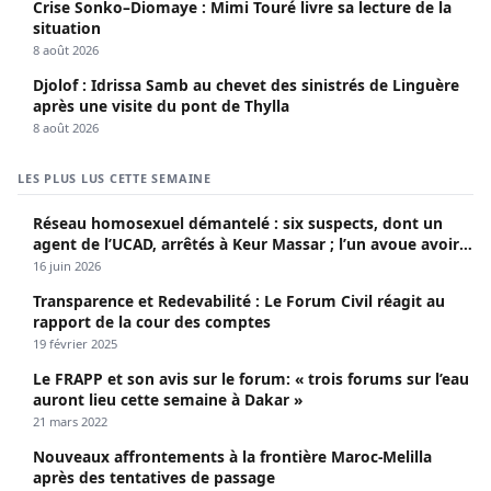
Crise Sonko–Diomaye : Mimi Touré livre sa lecture de la
situation
8 août 2026
Djolof : Idrissa Samb au chevet des sinistrés de Linguère
après une visite du pont de Thylla
8 août 2026
LES PLUS LUS CETTE SEMAINE
Réseau homosexuel démantelé : six suspects, dont un
agent de l’UCAD, arrêtés à Keur Massar ; l’un avoue avoir
propagé le VIH depuis 2018
16 juin 2026
Transparence et Redevabilité : Le Forum Civil réagit au
rapport de la cour des comptes
19 février 2025
Le FRAPP et son avis sur le forum: « trois forums sur l’eau
auront lieu cette semaine à Dakar »
21 mars 2022
Nouveaux affrontements à la frontière Maroc-Melilla
après des tentatives de passage