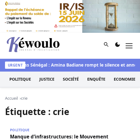
Aller au contenu
Rechercher
Men
Kéwoulo, le premier site d'information et d'investigation d
awaye
Miss Sénégal : Amina Badiane rompt le silence et annon
URGENT
POLITIQUE
JUSTICE
SOCIÉTÉ
ENQUÊTE
ECONOMIE
Accueil
crie
Étiquette :
crie
Manque d’infrastructures: le Mouvement Patriotique des R
POLITIQUE
Manque d’infrastructures: le Mouvement