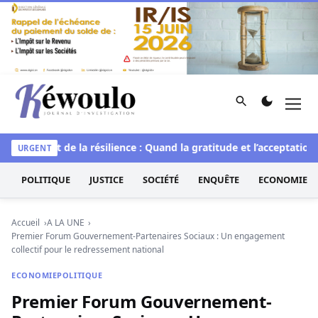
Aller au contenu
Rechercher
Men
Kéwoulo, le premier site d'information et d'investigation d
lle
L’art de la résilience : Quand la gratitude et l’acceptation 
URGENT
POLITIQUE
JUSTICE
SOCIÉTÉ
ENQUÊTE
ECONOMIE
Accueil
A LA UNE
Premier Forum Gouvernement-Partenaires Sociaux : Un engagement
collectif pour le redressement national
ECONOMIE
POLITIQUE
Premier Forum Gouvernement-