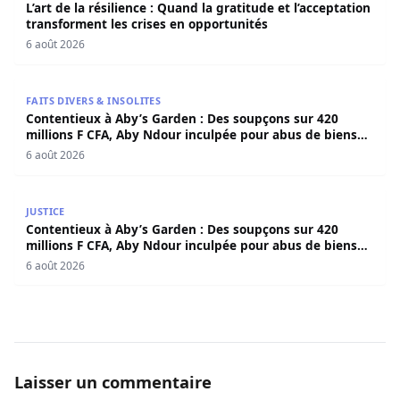
L’art de la résilience : Quand la gratitude et l’acceptation
transforment les crises en opportunités
6 août 2026
Contentieux à Aby’s Garden : Des soupçons sur 420 milli
FAITS DIVERS & INSOLITES
Contentieux à Aby’s Garden : Des soupçons sur 420
millions F CFA, Aby Ndour inculpée pour abus de biens
sociaux
6 août 2026
Contentieux à Aby’s Garden : Des soupçons sur 420 milli
JUSTICE
Contentieux à Aby’s Garden : Des soupçons sur 420
millions F CFA, Aby Ndour inculpée pour abus de biens
sociaux
6 août 2026
Laisser un commentaire