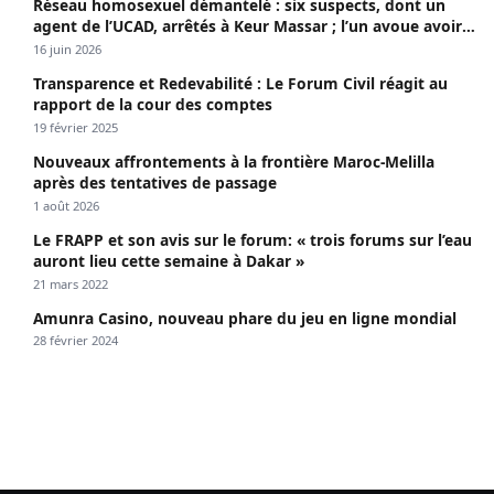
Réseau homosexuel démantelé : six suspects, dont un
agent de l’UCAD, arrêtés à Keur Massar ; l’un avoue avoir
propagé le VIH depuis 2018
16 juin 2026
Transparence et Redevabilité : Le Forum Civil réagit au
rapport de la cour des comptes
19 février 2025
Nouveaux affrontements à la frontière Maroc-Melilla
après des tentatives de passage
1 août 2026
Le FRAPP et son avis sur le forum: « trois forums sur l’eau
auront lieu cette semaine à Dakar »
21 mars 2022
Amunra Casino, nouveau phare du jeu en ligne mondial
28 février 2024