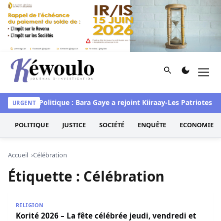
Aller au contenu
Rechercher
Men
Kéwoulo, le premier site d'information et d'investigation d
 Pastef
Politique : Bara Gaye a rejoint Kiiraay-Les Patriotes rép
URGENT
POLITIQUE
JUSTICE
SOCIÉTÉ
ENQUÊTE
ECONOMIE
Accueil
Célébration
Étiquette :
Célébration
Korité 2026 – La fête célébrée jeudi, vendredi et samedi 
RELIGION
Korité 2026 – La fête célébrée jeudi, vendredi et