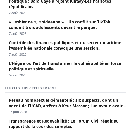
Politique : Bara Gaye a rejoint Kiiraay-Les Patriotes
républicains
7 août 2026
« Lesbienne », « sidéenne »… Un conflit sur TikTok
conduit trois adolescents devant le parquet
7 août 2026
Contrôle des finances publiques et du secteur maritime :
l’Assemblée nationale convoque une session
extraordinaire
7 août 2026
L’Hégire ou l’art de transformer la vulnérabilité en force
politique et spirituelle
6 août 2026
LES PLUS LUS CETTE SEMAINE
Réseau homosexuel démantelé : six suspects, dont un
agent de l’UCAD, arrêtés à Keur Massar ; l’un avoue avoir
propagé le VIH depuis 2018
16 juin 2026
Transparence et Redevabilité : Le Forum Civil réagit au
rapport de la cour des comptes