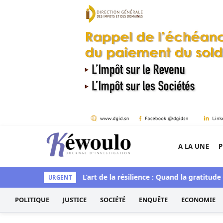
Aller au contenu
A LA UNE
P
Kéwoulo, le premier site d'information et d'inves
tique et spirituelle
L’art de la résilience : Quand la gratitude e
URGENT
POLITIQUE
JUSTICE
SOCIÉTÉ
ENQUÊTE
ECONOMIE