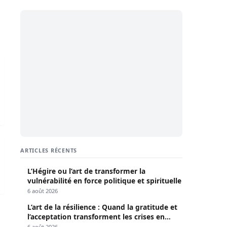
ppartement meublé
n de fausses nouvelles » contre BuurNews et d’autres média
res ?
ARTICLES RÉCENTS
L’Hégire ou l’art de transformer la
vulnérabilité en force politique et spirituelle
6 août 2026
L’art de la résilience : Quand la gratitude et
l’acceptation transforment les crises en
opportunités
6 août 2026