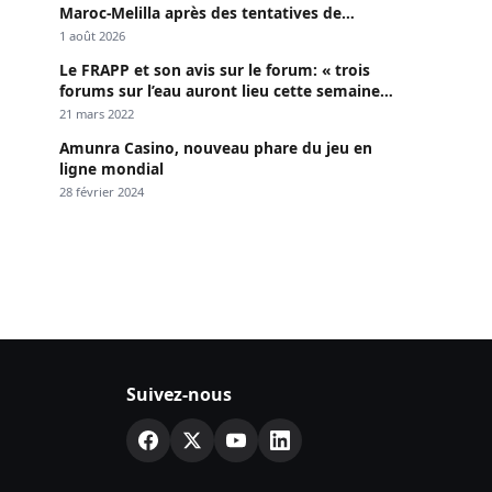
Maroc-Melilla après des tentatives de
passage
1 août 2026
Le FRAPP et son avis sur le forum: « trois
forums sur l’eau auront lieu cette semaine à
Dakar »
21 mars 2022
Amunra Casino, nouveau phare du jeu en
ligne mondial
28 février 2024
Suivez-nous