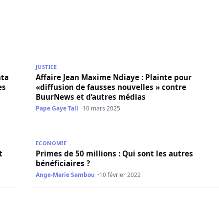
ta mécanicienne et 15 autres personnes arrêtées dans un a
Affaire Jean Maxime Ndiaye : Plainte pour «diffusio
JUSTICE
nta
Affaire Jean Maxime Ndiaye : Plainte pour
es
«diffusion de fausses nouvelles » contre
BuurNews et d’autres médias
Pape Gaye Tall
10 mars 2025
utres organes rétablis
Primes de 50 millions : Qui sont les autres bénéficiai
ECONOMIE
t
Primes de 50 millions : Qui sont les autres
bénéficiaires ?
Ange-Marie Sambou
10 février 2022