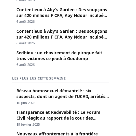
Contentieux à Aby’s Garden : Des soupçons
sur 420 millions F CFA, Aby Ndour inculpée
pour abus de biens sociaux
6 août 2026
Contentieux à Aby’s Garden : Des soupçons
sur 420 millions F CFA, Aby Ndour inculpée
pour abus de biens sociaux
6 août 2026
Sedhiou : un chavirement de pirogue fait
trois victimes ce jeudi à Goudomp
6 août 2026
LES PLUS LUS CETTE SEMAINE
Réseau homosexuel démantelé : six
suspects, dont un agent de l’UCAD, arrêtés à
Keur Massar ; l’un avoue avoir propagé le
16 juin 2026
VIH depuis 2018
Transparence et Redevabilité : Le Forum
Civil réagit au rapport de la cour des
comptes
19 février 2025
Nouveaux affrontements à la frontière