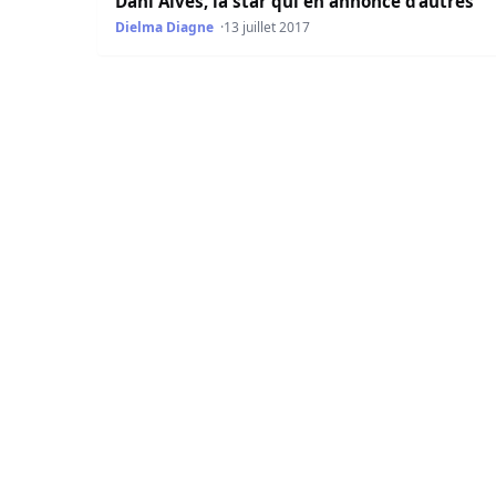
Dani Alves, la star qui en annonce d’autres
Dielma Diagne
13 juillet 2017