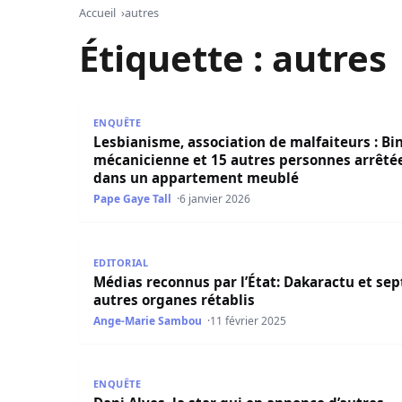
Accueil
autres
Étiquette :
autres
Lesbianisme, association de malfaiteurs : Bin
ENQUÊTE
Lesbianisme, association de malfaiteurs : Bi
mécanicienne et 15 autres personnes arrêté
dans un appartement meublé
Pape Gaye Tall
6 janvier 2026
Médias reconnus par l’État: Dakaractu et sept a
EDITORIAL
Médias reconnus par l’État: Dakaractu et sep
autres organes rétablis
Ange-Marie Sambou
11 février 2025
Dani Alves, la star qui en annonce d’autres
ENQUÊTE