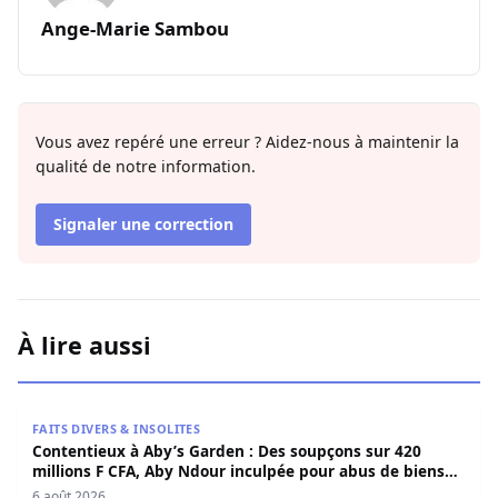
Ange-Marie Sambou
Vous avez repéré une erreur ? Aidez-nous à maintenir la
qualité de notre information.
Signaler une correction
À lire aussi
Contentieux à Aby’s Garden : Des soupçons sur 420 milli
FAITS DIVERS & INSOLITES
Contentieux à Aby’s Garden : Des soupçons sur 420
millions F CFA, Aby Ndour inculpée pour abus de biens
sociaux
6 août 2026