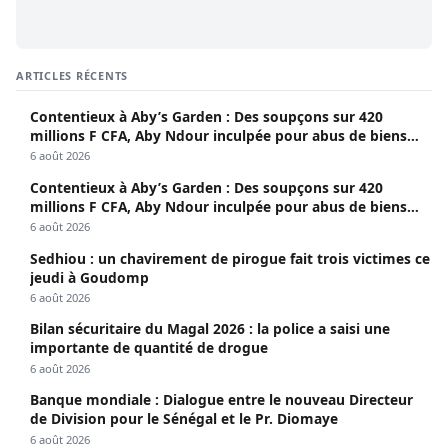
ARTICLES RÉCENTS
Contentieux à Aby’s Garden : Des soupçons sur 420
millions F CFA, Aby Ndour inculpée pour abus de biens
sociaux
6 août 2026
Contentieux à Aby’s Garden : Des soupçons sur 420
millions F CFA, Aby Ndour inculpée pour abus de biens
sociaux
6 août 2026
Sedhiou : un chavirement de pirogue fait trois victimes ce
jeudi à Goudomp
6 août 2026
Bilan sécuritaire du Magal 2026 : la police a saisi une
importante de quantité de drogue
6 août 2026
Banque mondiale : Dialogue entre le nouveau Directeur
de Division pour le Sénégal et le Pr. Diomaye
6 août 2026