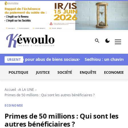
Aller au contenu
Rechercher
Men
Kéwoulo, le premier site d'information et d'investigation d
 inculpée pour abus de biens sociaux
Sedhiou : un chavirement
URGENT
POLITIQUE
JUSTICE
SOCIÉTÉ
ENQUÊTE
ECONOMIE
Accueil
A LA UNE
Primes de 50 millions : Qui sont les autres bénéficiaires ?
ECONOMIE
Primes de 50 millions : Qui sont les
autres bénéficiaires ?