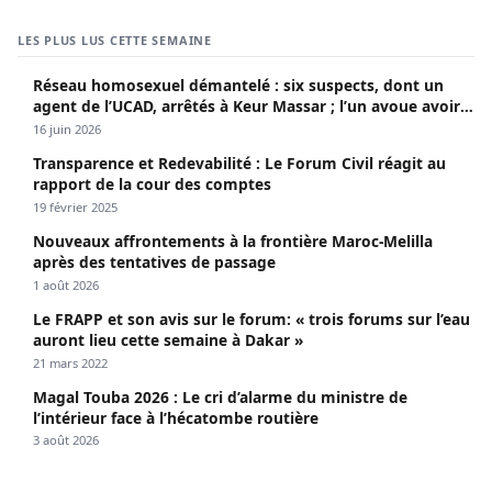
LES PLUS LUS CETTE SEMAINE
Réseau homosexuel démantelé : six suspects, dont un
agent de l’UCAD, arrêtés à Keur Massar ; l’un avoue avoir
propagé le VIH depuis 2018
16 juin 2026
Transparence et Redevabilité : Le Forum Civil réagit au
rapport de la cour des comptes
19 février 2025
Nouveaux affrontements à la frontière Maroc-Melilla
après des tentatives de passage
1 août 2026
Le FRAPP et son avis sur le forum: « trois forums sur l’eau
auront lieu cette semaine à Dakar »
21 mars 2022
Magal Touba 2026 : Le cri d’alarme du ministre de
l’intérieur face à l’hécatombe routière
3 août 2026