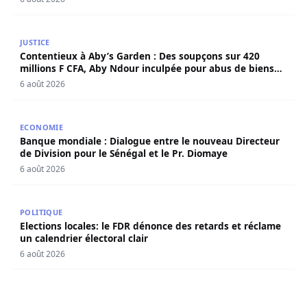
Contentieux à Aby’s Garden : Des soupçons sur 420 milli
JUSTICE
Contentieux à Aby’s Garden : Des soupçons sur 420
millions F CFA, Aby Ndour inculpée pour abus de biens
sociaux
6 août 2026
Banque mondiale : Dialogue entre le nouveau Directeur de
ECONOMIE
Banque mondiale : Dialogue entre le nouveau Directeur
de Division pour le Sénégal et le Pr. Diomaye
6 août 2026
Elections locales: le FDR dénonce des retards et réclame u
POLITIQUE
Elections locales: le FDR dénonce des retards et réclame
un calendrier électoral clair
6 août 2026