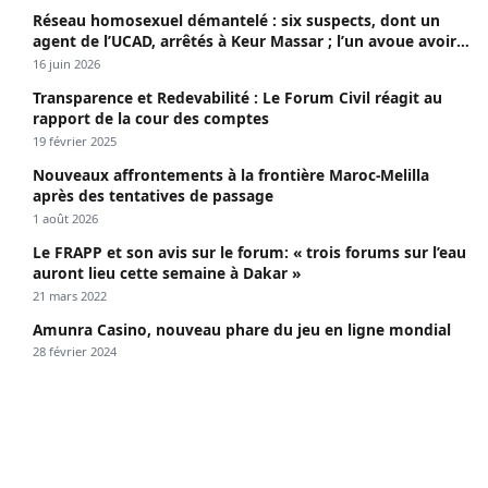
Réseau homosexuel démantelé : six suspects, dont un
agent de l’UCAD, arrêtés à Keur Massar ; l’un avoue avoir
propagé le VIH depuis 2018
16 juin 2026
Transparence et Redevabilité : Le Forum Civil réagit au
rapport de la cour des comptes
19 février 2025
Nouveaux affrontements à la frontière Maroc-Melilla
après des tentatives de passage
1 août 2026
Le FRAPP et son avis sur le forum: « trois forums sur l’eau
auront lieu cette semaine à Dakar »
21 mars 2022
Amunra Casino, nouveau phare du jeu en ligne mondial
28 février 2024