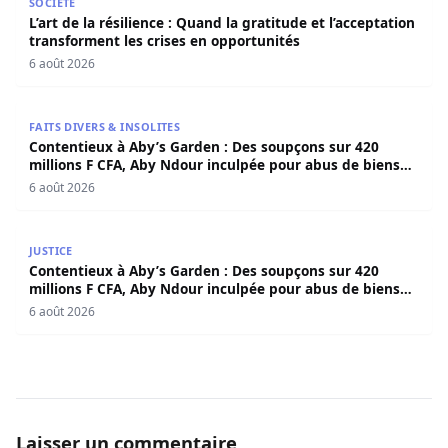
SOCIÉTÉ
L’art de la résilience : Quand la gratitude et l’acceptation
transforment les crises en opportunités
6 août 2026
Contentieux à Aby’s Garden : Des soupçons sur 420 milli
FAITS DIVERS & INSOLITES
Contentieux à Aby’s Garden : Des soupçons sur 420
millions F CFA, Aby Ndour inculpée pour abus de biens
sociaux
6 août 2026
Contentieux à Aby’s Garden : Des soupçons sur 420 milli
JUSTICE
Contentieux à Aby’s Garden : Des soupçons sur 420
millions F CFA, Aby Ndour inculpée pour abus de biens
sociaux
6 août 2026
Laisser un commentaire