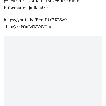
procureur a sollicité l’ouverture d’une
information judiciaire.
https://youtu.be/BmnDk6ZKBSw?
si=mQkxPfmL4WV4VOtx