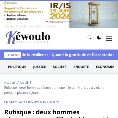
Aller au contenu
Rechercher
Men
Kéwoulo, le premier site d'information et d'investigation d
e
L’art de la résilience : Quand la gratitude et l’acceptation tra
URGENT
POLITIQUE
JUSTICE
SOCIÉTÉ
ENQUÊTE
ECONOMIE
Accueil
A LA UNE
Rufisque : deux hommes séquestrent une fille de 14 ans et la violent
pendant plusieurs jours
ENQUÊTE
FAITS DIVERS & INSOLITES
Rufisque : deux hommes