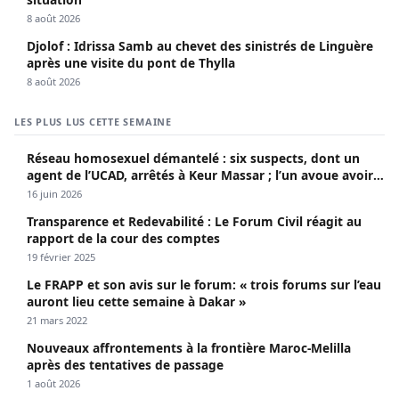
8 août 2026
Djolof : Idrissa Samb au chevet des sinistrés de Linguère
après une visite du pont de Thylla
8 août 2026
LES PLUS LUS CETTE SEMAINE
Réseau homosexuel démantelé : six suspects, dont un
agent de l’UCAD, arrêtés à Keur Massar ; l’un avoue avoir
propagé le VIH depuis 2018
16 juin 2026
Transparence et Redevabilité : Le Forum Civil réagit au
rapport de la cour des comptes
19 février 2025
Le FRAPP et son avis sur le forum: « trois forums sur l’eau
auront lieu cette semaine à Dakar »
21 mars 2022
Nouveaux affrontements à la frontière Maroc-Melilla
après des tentatives de passage
1 août 2026