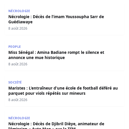
Nécrologie : Décès de l’imam Youssoupha Sarr de Guédi
NÉCROLOGIE
Nécrologie : Décès de l’imam Youssoupha Sarr de
Guédiawaye
8 août 2026
Miss Sénégal : Amina Badiane rompt le silence et annon
PEOPLE
Miss Sénégal : Amina Badiane rompt le silence et
annonce une mue historique
8 août 2026
Maristes : L’entraîneur d’une école de football déféré au
SOCIÉTÉ
Maristes : L’entraîneur d’une école de football déféré au
parquet pour viols répétés sur mineurs
8 août 2026
Nécrologie : Décès de Djibril Dièye, animateur de l’émiss
NÉCROLOGIE
Nécrologie : Décès de Djibril Dièye, animateur de
l’émission « Auto Mag » sur la TFM