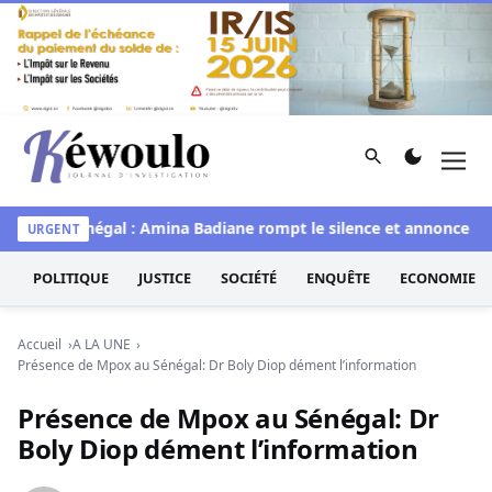
Aller au contenu
Rechercher
Men
Kéwoulo, le premier site d'information et d'investigation d
Miss Sénégal : Amina Badiane rompt le silence et annonce une 
URGENT
POLITIQUE
JUSTICE
SOCIÉTÉ
ENQUÊTE
ECONOMIE
Accueil
A LA UNE
Présence de Mpox au Sénégal: Dr Boly Diop dément l’information
Présence de Mpox au Sénégal: Dr
Boly Diop dément l’information