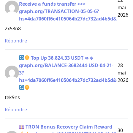
22
Receive a funds transfer >>>
mai
graph.org/TRANSACTION-05-05-6?
2026
hs=4da7060ff6e4105064b27dc732ad4b5d&
2x58n8
Répondre
Top Up 36,824.33 USDT ⇒⇒
graph.org/BALANCE-3682444-USD-04-21-
28
3?
mai
hs=4da7060ff6e4105064b27dc732ad4b5d&
2026
tek9ns
Répondre
TRON Bonus Recovery Claim Reward
30