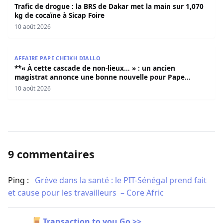
Trafic de drogue : la BRS de Dakar met la main sur 1,070
kg de cocaïne à Sicap Foire
10 août 2026
**« À cette cascade de non-lieux… » : un ancien magistr
AFFAIRE PAPE CHEIKH DIALLO
**« À cette cascade de non-lieux… » : un ancien
magistrat annonce une bonne nouvelle pour Pape
Cheikh Diallo et Cie**
10 août 2026
9 commentaires
Ping :
​Grève dans la santé : le PIT-Sénégal prend fait
et cause pour les travailleurs – Core Afric
Transaction to you.Go >>