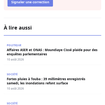
Signaler une correction
À lire aussi
Affaires ASER et ONAS : Moundiaye Cissé plaide pour de
POLITIQUE
Affaires ASER et ONAS : Moundiaye Cissé plaide pour des
enquêtes parlementaires
10 août 2026
Fortes pluies à Touba : 39 millimètres enregistrés samedi
SOCIÉTÉ
Fortes pluies à Touba : 39 millimètres enregistrés
samedi, les inondations refont surface
10 août 2026
Trafic de drogue : la BRS de Dakar met la main sur 1,070 
SOCIÉTÉ