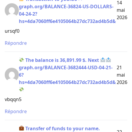
14
graph.org/BALANCE-36824-US-DOLLARS-
mai
04-24-2?
2026
hs=4da7060ff6e4105064b27dc732ad4b5d&
ursqf0
Répondre
The balance is 36,891.99 $. Next
graph.org/BALANCE-3682444-USD-04-21-
21
6?
mai
hs=4da7060ff6e4105064b27dc732ad4b5d&
2026
vbqqn5
Répondre
Transfer of funds to your name.