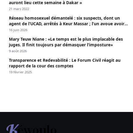
auront lieu cette semaine à Dakar »
21 mars 2022
Réseau homosexuel démantelé : six suspects, dont un
agent de l’UCAD, arrêtés à Keur Massar ; l’un avoue avoir
propagé le VIH depuis 2018
16 juin 2026
Mary Teuw Niane : «Le temps est le plus implacable des
juges. Il finit toujours par démasquer l’imposture»
9 août 2026
Transparence et Redevabilité : Le Forum Civil réagit au
rapport de la cour des comptes
19 février 2025