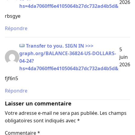
2026
hs=4da7060ff6e4105064b27dc732ad4b5d&
rbsgye
Répondre
Transfer to you. SIGN IN >>>
5
graph.org/BALANCE-36824-US-DOLLARS-
juin
04-24?
2026
hs=4da7060ff6e4105064b27dc732ad4b5d&
fjf6n5
Répondre
Laisser un commentaire
Votre adresse e-mail ne sera pas publiée.
Les champs
obligatoires sont indiqués avec
*
Commentaire
*