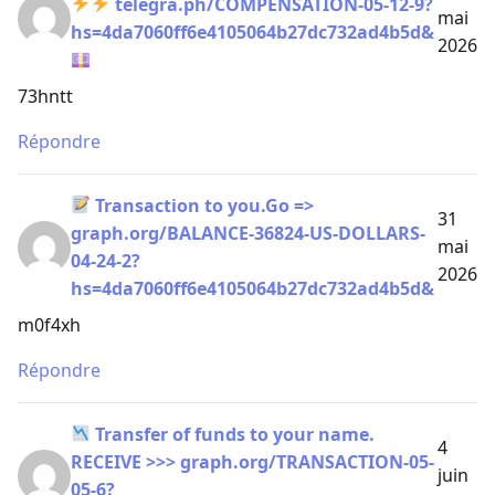
telegra.ph/COMPENSATION-05-12-9?
mai
hs=4da7060ff6e4105064b27dc732ad4b5d&
2026
73hntt
Répondre
Transaction to you.Go =>
31
graph.org/BALANCE-36824-US-DOLLARS-
mai
04-24-2?
2026
hs=4da7060ff6e4105064b27dc732ad4b5d&
m0f4xh
Répondre
Transfer of funds to your name.
4
RECEIVE >>> graph.org/TRANSACTION-05-
juin
05-6?