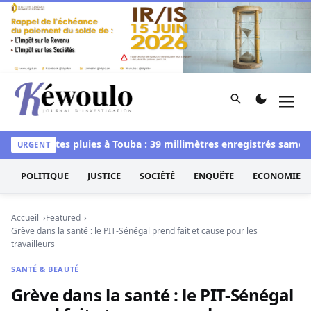
Aller au contenu
Rechercher
Men
Kéwoulo, le premier site d'information et d'investigation d
s
Fortes pluies à Touba : 39 millimètres enregistrés samedi, le
URGENT
POLITIQUE
JUSTICE
SOCIÉTÉ
ENQUÊTE
ECONOMIE
Accueil
Featured
Grève dans la santé : le PIT-Sénégal prend fait et cause pour les
travailleurs
SANTÉ & BEAUTÉ
Grève dans la santé : le PIT-Sénégal