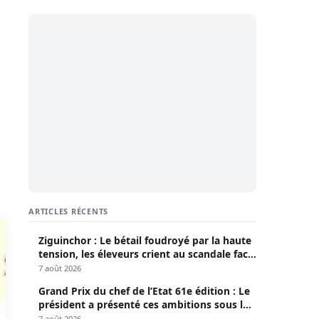
ARTICLES RÉCENTS
Ziguinchor : Le bétail foudroyé par la haute
tension, les éleveurs crient au scandale face
à la Senelec
7 août 2026
Grand Prix du chef de l’Etat 61e édition : Le
président a présenté ces ambitions sous le
thème du fair-play
7 août 2026