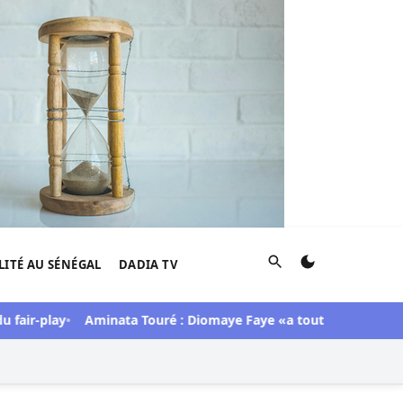
Rechercher
LITÉ AU SÉNÉGAL
DADIA TV
play
Aminata Touré : Diomaye Faye «a toute l’année 2027 pour or