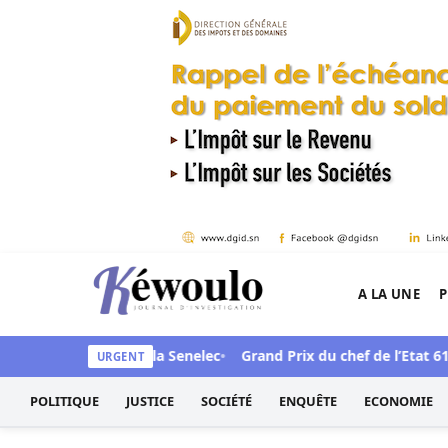
Aller au contenu
A LA UNE
P
Kéwoulo, le premier site d'information et d'inves
scandale face à la Senelec
Grand Prix du chef de l’Etat 61e édit
URGENT
POLITIQUE
JUSTICE
SOCIÉTÉ
ENQUÊTE
ECONOMIE