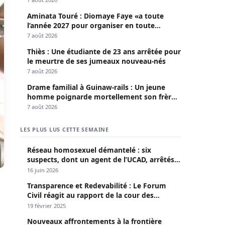
Aminata Touré : Diomaye Faye «a toute
l’année 2027 pour organiser en toute
légalité» les élections locales
7 août 2026
Thiès : Une étudiante de 23 ans arrêtée pour
le meurtre de ses jumeaux nouveau-nés
7 août 2026
Drame familial à Guinaw-rails : Un jeune
homme poignarde mortellement son frère
aîné
7 août 2026
LES PLUS LUS CETTE SEMAINE
Réseau homosexuel démantelé : six
suspects, dont un agent de l’UCAD, arrêtés à
Keur Massar ; l’un avoue avoir propagé le
16 juin 2026
VIH depuis 2018
Transparence et Redevabilité : Le Forum
Civil réagit au rapport de la cour des
comptes
19 février 2025
Nouveaux affrontements à la frontière