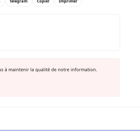
n
Telegram
Copier
Imprimer
s à maintenir la qualité de notre information.
ion, les éleveurs crient au scandale face à la Senelec
Aminata Touré : Diomaye Faye «a toute l’année 2027 p