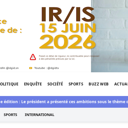
OLITIQUE
ENQUÊTE
SOCIÉTÉ
SPORTS
BUZZ WEB
ACTUA
tigation de l'Afrique.
ion : Le président a présenté ces ambitions sous le thème du fair-
SPORTS
INTERNATIONAL