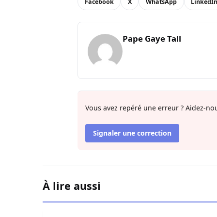
Facebook
X
WhatsApp
LinkedI
Pape Gaye Tall
Vous avez repéré une erreur ? Aidez-nou
Signaler une correction
À lire aussi
Ziguinchor : Le bétail foudroyé par la haute tens