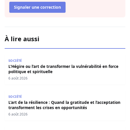
Signaler une correction
À lire aussi
L’Hégire ou l’art de transformer la vulnérabilité en force po
SOCIÉTÉ
L’Hégire ou l’art de transformer la vulnérabilité en force
politique et spirituelle
6 août 2026
L’art de la résilience : Quand la gratitude et l’acceptatio
SOCIÉTÉ
L’art de la résilience : Quand la gratitude et l’acceptation
transforment les crises en opportunités
6 août 2026
Contentieux à Aby’s Garden : Des soupçons sur 420 milli