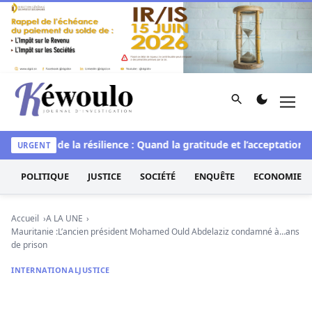
Aller au contenu
Rechercher
Men
Kéwoulo, le premier site d'information et d'investigation d
e
L’art de la résilience : Quand la gratitude et l’acceptation tr
URGENT
POLITIQUE
JUSTICE
SOCIÉTÉ
ENQUÊTE
ECONOMIE
Accueil
A LA UNE
Mauritanie :L’ancien président Mohamed Ould Abdelaziz condamné à…ans
de prison
INTERNATIONAL
JUSTICE