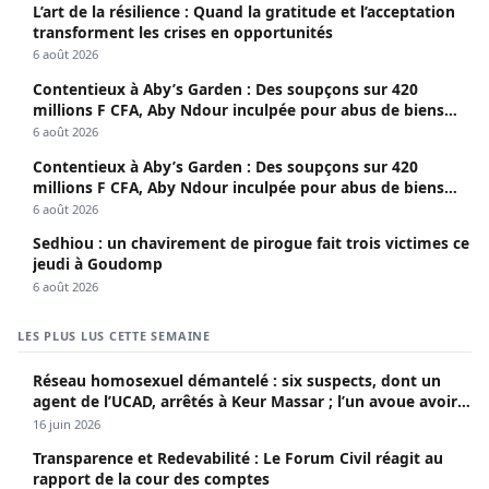
L’art de la résilience : Quand la gratitude et l’acceptation
transforment les crises en opportunités
6 août 2026
Contentieux à Aby’s Garden : Des soupçons sur 420
millions F CFA, Aby Ndour inculpée pour abus de biens
sociaux
6 août 2026
Contentieux à Aby’s Garden : Des soupçons sur 420
millions F CFA, Aby Ndour inculpée pour abus de biens
sociaux
6 août 2026
Sedhiou : un chavirement de pirogue fait trois victimes ce
jeudi à Goudomp
6 août 2026
LES PLUS LUS CETTE SEMAINE
Réseau homosexuel démantelé : six suspects, dont un
agent de l’UCAD, arrêtés à Keur Massar ; l’un avoue avoir
propagé le VIH depuis 2018
16 juin 2026
Transparence et Redevabilité : Le Forum Civil réagit au
rapport de la cour des comptes