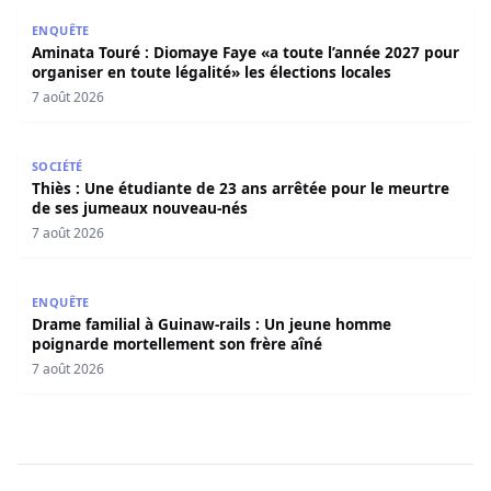
Aminata Touré : Diomaye Faye «a toute l’année 2027 pour o
ENQUÊTE
Aminata Touré : Diomaye Faye «a toute l’année 2027 pour
organiser en toute légalité» les élections locales
7 août 2026
Thiès : Une étudiante de 23 ans arrêtée pour le meurtre
SOCIÉTÉ
Thiès : Une étudiante de 23 ans arrêtée pour le meurtre
de ses jumeaux nouveau-nés
7 août 2026
Drame familial à Guinaw-rails : Un jeune homme poignar
ENQUÊTE
Drame familial à Guinaw-rails : Un jeune homme
poignarde mortellement son frère aîné
7 août 2026