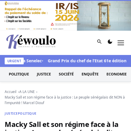
Aller au contenu
Rechercher
Men
Kéwoulo, le premier site d'information et d'investigation d
 face à la Senelec
Grand Prix du chef de l’Etat 61e édition : Le
URGENT
POLITIQUE
JUSTICE
SOCIÉTÉ
ENQUÊTE
ECONOMIE
Accueil
A LA UNE
Macky Sall et son régime face à la justice : Le peuple sénégalais dit NON à
l’impunité ! Marcel Diouf
JUSTICE
POLITIQUE
Macky Sall et son régime face à la