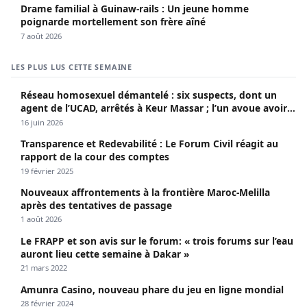
Drame familial à Guinaw-rails : Un jeune homme
poignarde mortellement son frère aîné
7 août 2026
LES PLUS LUS CETTE SEMAINE
Réseau homosexuel démantelé : six suspects, dont un
agent de l’UCAD, arrêtés à Keur Massar ; l’un avoue avoir
propagé le VIH depuis 2018
16 juin 2026
Transparence et Redevabilité : Le Forum Civil réagit au
rapport de la cour des comptes
19 février 2025
Nouveaux affrontements à la frontière Maroc-Melilla
après des tentatives de passage
1 août 2026
Le FRAPP et son avis sur le forum: « trois forums sur l’eau
auront lieu cette semaine à Dakar »
21 mars 2022
Amunra Casino, nouveau phare du jeu en ligne mondial
28 février 2024