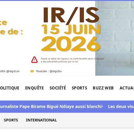
OLITIQUE
ENQUÊTE
SOCIÉTÉ
SPORTS
BUZZ WEB
ACTUA
tigation de l'Afrique.
iste Pape Birame Bigué Ndiaye aussi blanchi
Les deux visages d
SPORTS
INTERNATIONAL