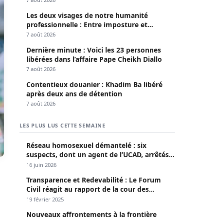
Les deux visages de notre humanité
professionnelle : Entre imposture et
héroïsme silencieux (Par Pr Moussa Seydi)
7 août 2026
Dernière minute : Voici les 23 personnes
libérées dans l’affaire Pape Cheikh Diallo
7 août 2026
Contentieux douanier : Khadim Ba libéré
après deux ans de détention
7 août 2026
LES PLUS LUS CETTE SEMAINE
Réseau homosexuel démantelé : six
suspects, dont un agent de l’UCAD, arrêtés à
Keur Massar ; l’un avoue avoir propagé le
16 juin 2026
VIH depuis 2018
Transparence et Redevabilité : Le Forum
Civil réagit au rapport de la cour des
comptes
19 février 2025
Nouveaux affrontements à la frontière