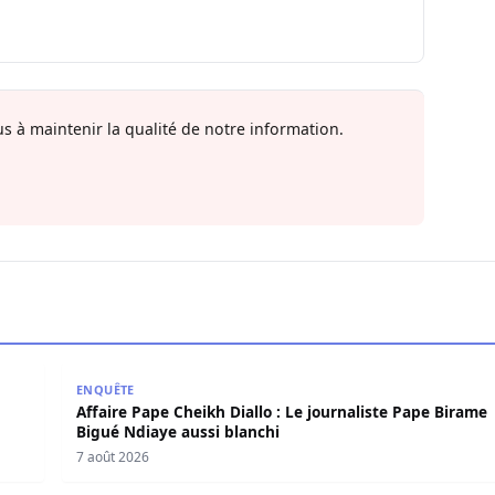
s à maintenir la qualité de notre information.
e l’émission « Auto Mag » sur la TFM
Affaire Pape Cheikh Diallo : Le journaliste Pape Bir
ENQUÊTE
Affaire Pape Cheikh Diallo : Le journaliste Pape Birame
Bigué Ndiaye aussi blanchi
7 août 2026