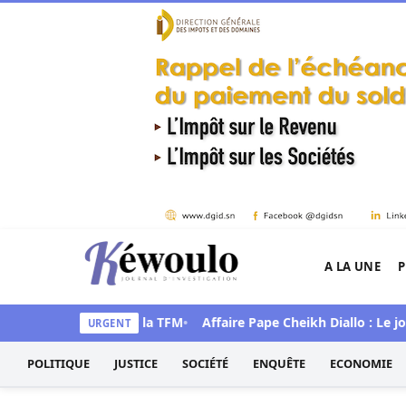
Aller au contenu
A LA UNE
P
Kéwoulo, le premier site d'information et d'inves
« Auto Mag » sur la TFM
Affaire Pape Cheikh Diallo : Le journal
URGENT
POLITIQUE
JUSTICE
SOCIÉTÉ
ENQUÊTE
ECONOMIE