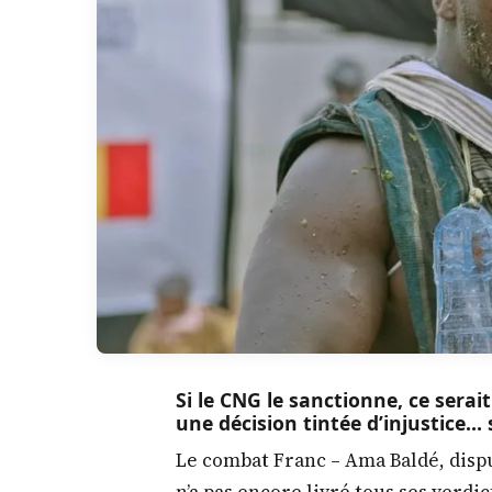
Si le CNG le sanctionne, ce sera
une décision tintée d’injustice…
Le combat Franc – Ama Baldé, disput
n’a pas encore livré tous ses verdic