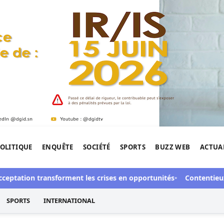
OLITIQUE
ENQUÊTE
SOCIÉTÉ
SPORTS
BUZZ WEB
ACTUA
tigation de l'Afrique.
ation transforment les crises en opportunités
Contentieux à Aby’
SPORTS
INTERNATIONAL