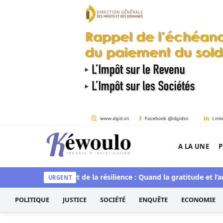
Aller au contenu
A LA UNE
P
Kéwoulo, le premier site d'information et d'inves
irituelle
L’art de la résilience : Quand la gratitude et l’accept
URGENT
POLITIQUE
JUSTICE
SOCIÉTÉ
ENQUÊTE
ECONOMIE