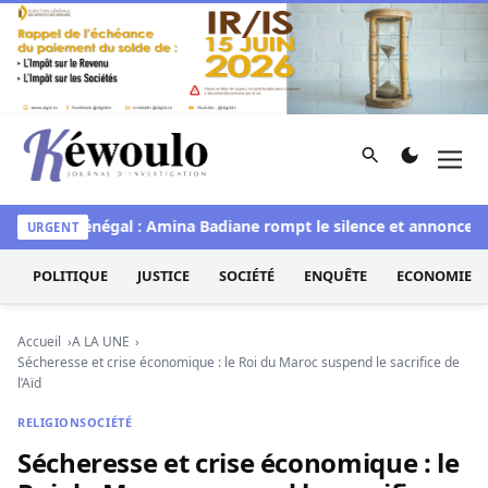
Aller au contenu
Rechercher
Men
Kéwoulo, le premier site d'information et d'investigation d
Miss Sénégal : Amina Badiane rompt le silence et annonce un
URGENT
POLITIQUE
JUSTICE
SOCIÉTÉ
ENQUÊTE
ECONOMIE
Accueil
A LA UNE
Sécheresse et crise économique : le Roi du Maroc suspend le sacrifice de
l’Aïd
RELIGION
SOCIÉTÉ
Sécheresse et crise économique : le