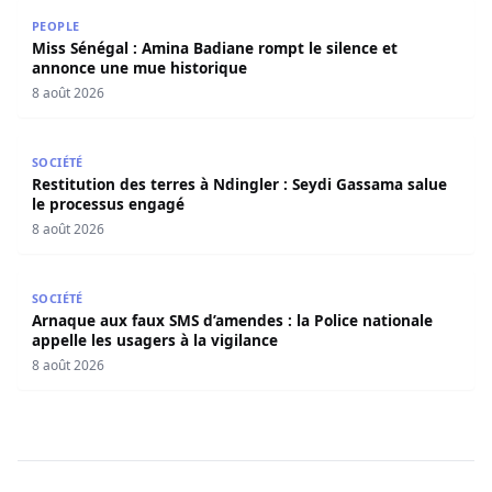
Miss Sénégal : Amina Badiane rompt le silence et annon
PEOPLE
Miss Sénégal : Amina Badiane rompt le silence et
annonce une mue historique
8 août 2026
Restitution des terres à Ndingler : Seydi Gassama salue 
SOCIÉTÉ
Restitution des terres à Ndingler : Seydi Gassama salue
le processus engagé
8 août 2026
Arnaque aux faux SMS d’amendes : la Police nationale appe
SOCIÉTÉ
Arnaque aux faux SMS d’amendes : la Police nationale
appelle les usagers à la vigilance
8 août 2026