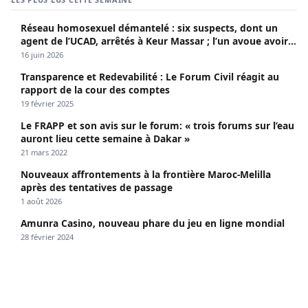
Réseau homosexuel démantelé : six suspects, dont un
agent de l’UCAD, arrêtés à Keur Massar ; l’un avoue avoir
propagé le VIH depuis 2018
16 juin 2026
Transparence et Redevabilité : Le Forum Civil réagit au
rapport de la cour des comptes
19 février 2025
Le FRAPP et son avis sur le forum: « trois forums sur l’eau
auront lieu cette semaine à Dakar »
21 mars 2022
Nouveaux affrontements à la frontière Maroc-Melilla
après des tentatives de passage
1 août 2026
Amunra Casino, nouveau phare du jeu en ligne mondial
28 février 2024