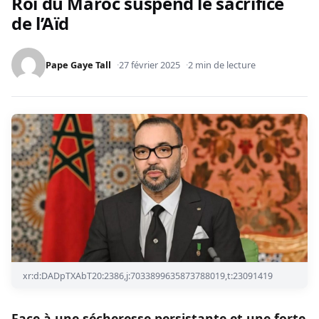
Roi du Maroc suspend le sacrifice
de l’Aïd
Pape Gaye Tall
27 février 2025
2 min de lecture
xr:d:DADpTXAbT20:2386,j:7033899635873788019,t:23091419
Face à une sécheresse persistante et une forte