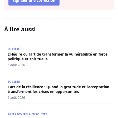
Signaler une correction
À lire aussi
L’Hégire ou l’art de transformer la vulnérabilité en force po
SOCIÉTÉ
L’Hégire ou l’art de transformer la vulnérabilité en force
politique et spirituelle
6 août 2026
L’art de la résilience : Quand la gratitude et l’acceptatio
SOCIÉTÉ
L’art de la résilience : Quand la gratitude et l’acceptation
transforment les crises en opportunités
6 août 2026
Contentieux à Aby’s Garden : Des soupçons sur 420 milli
FAITS DIVERS & INSOLITES