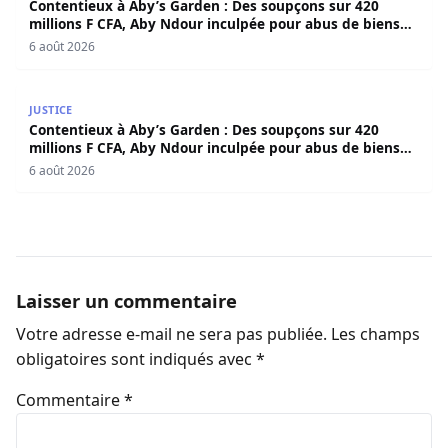
Contentieux à Aby’s Garden : Des soupçons sur 420
millions F CFA, Aby Ndour inculpée pour abus de biens
sociaux
6 août 2026
Contentieux à Aby’s Garden : Des soupçons sur 420 milli
JUSTICE
Contentieux à Aby’s Garden : Des soupçons sur 420
millions F CFA, Aby Ndour inculpée pour abus de biens
sociaux
6 août 2026
Laisser un commentaire
Votre adresse e-mail ne sera pas publiée.
Les champs
obligatoires sont indiqués avec
*
Commentaire
*