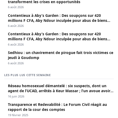
transforment les crises en opportunités
6 août 2026
Contentieux à Aby’s Garden : Des soupçons sur 420
millions F CFA, Aby Ndour inculpée pour abus de biens
sociaux
6 août 2026
Contentieux à Aby’s Garden : Des soupçons sur 420
millions F CFA, Aby Ndour inculpée pour abus de biens
sociaux
6 août 2026
Sedhiou : un chavirement de pirogue fait trois victimes ce
jeudi à Goudomp
6 août 2026
LES PLUS LUS CETTE SEMAINE
Réseau homosexuel démantelé : six suspects, dont un
agent de l’UCAD, arrêtés à Keur Massar ; l’un avoue avoir
propagé le VIH depuis 2018
16 juin 2026
Transparence et Redevabilité : Le Forum Civil réagit au
rapport de la cour des comptes
19 février 2025