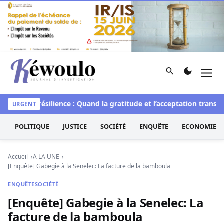
Aller au contenu
Rechercher
Men
Kéwoulo, le premier site d'information et d'investigation d
t de la résilience : Quand la gratitude et l’acceptation transforme
URGENT
POLITIQUE
JUSTICE
SOCIÉTÉ
ENQUÊTE
ECONOMIE
Accueil
A LA UNE
[Enquête] Gabegie à la Senelec: La facture de la bamboula
ENQUÊTE
SOCIÉTÉ
[Enquête] Gabegie à la Senelec: La
facture de la bamboula