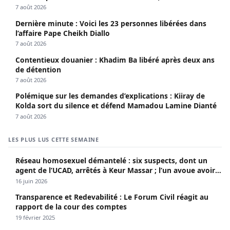
Seydi)
7 août 2026
Dernière minute : Voici les 23 personnes libérées dans
l’affaire Pape Cheikh Diallo
7 août 2026
Contentieux douanier : Khadim Ba libéré après deux ans
de détention
7 août 2026
Polémique sur les demandes d’explications : Kiiray de
Kolda sort du silence et défend Mamadou Lamine Dianté
7 août 2026
LES PLUS LUS CETTE SEMAINE
Réseau homosexuel démantelé : six suspects, dont un
agent de l’UCAD, arrêtés à Keur Massar ; l’un avoue avoir
propagé le VIH depuis 2018
16 juin 2026
Transparence et Redevabilité : Le Forum Civil réagit au
rapport de la cour des comptes
19 février 2025