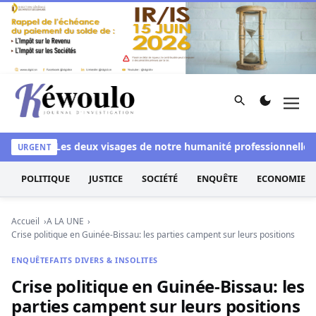
Aller au contenu
Rechercher
Men
Kéwoulo, le premier site d'information et d'investigation d
lanchi
Les deux visages de notre humanité professionnelle : En
URGENT
POLITIQUE
JUSTICE
SOCIÉTÉ
ENQUÊTE
ECONOMIE
Accueil
A LA UNE
Crise politique en Guinée-Bissau: les parties campent sur leurs positions
ENQUÊTE
FAITS DIVERS & INSOLITES
Crise politique en Guinée-Bissau: les
parties campent sur leurs positions