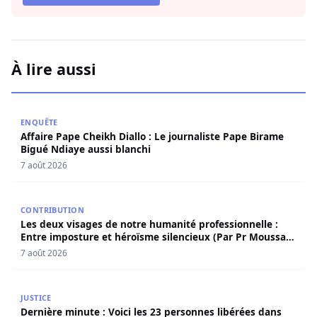
À lire aussi
Affaire Pape Cheikh Diallo : Le journaliste Pape Birame B
ENQUÊTE
Affaire Pape Cheikh Diallo : Le journaliste Pape Birame
Bigué Ndiaye aussi blanchi
7 août 2026
Les deux visages de notre humanité professionnelle : Ent
CONTRIBUTION
Les deux visages de notre humanité professionnelle :
Entre imposture et héroïsme silencieux (Par Pr Moussa
Seydi)
7 août 2026
Dernière minute : Voici les 23 personnes libérées dans l’a
JUSTICE
Dernière minute : Voici les 23 personnes libérées dans