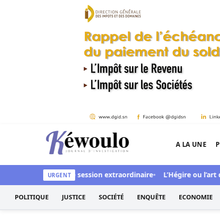
Aller au contenu
A LA UNE
P
Kéwoulo, le premier site d'information et d'inves
le convoque une session extraordinaire
L’Hégire ou l’art de tran
URGENT
POLITIQUE
JUSTICE
SOCIÉTÉ
ENQUÊTE
ECONOMIE