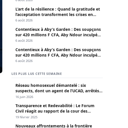
L’art de la résilience : Quand la gratitude et
l’acceptation transforment les crises en
opportunités
6 août 2026
Contentieux à Aby’s Garden : Des soupçons
sur 420 millions F CFA, Aby Ndour inculpée
pour abus de biens sociaux
6 août 2026
Contentieux à Aby’s Garden : Des soupçons
sur 420 millions F CFA, Aby Ndour inculpée
pour abus de biens sociaux
6 août 2026
LES PLUS LUS CETTE SEMAINE
Réseau homosexuel démantelé : six
suspects, dont un agent de l’UCAD, arrêtés à
Keur Massar ; l’un avoue avoir propagé le
16 juin 2026
VIH depuis 2018
Transparence et Redevabilité : Le Forum
Civil réagit au rapport de la cour des
comptes
19 février 2025
Nouveaux affrontements à la frontière