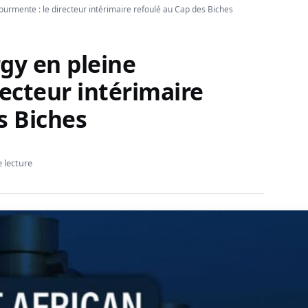
ourmente : le directeur intérimaire refoulé au Cap des Biches
gy en pleine
recteur intérimaire
s Biches
 lecture