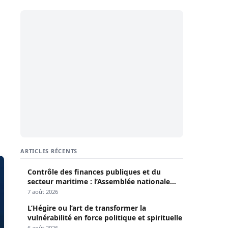
ARTICLES RÉCENTS
Contrôle des finances publiques et du
secteur maritime : l’Assemblée nationale
convoque une session extraordinaire
7 août 2026
L’Hégire ou l’art de transformer la
vulnérabilité en force politique et spirituelle
6 août 2026