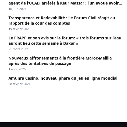
agent de l’UCAD, arrêtés à Keur Massar ; l’un avoue avoir
propagé le VIH depuis 2018
16 juin 2026
Transparence et Redevabilité : Le Forum Civil réagit au
rapport de la cour des comptes
19 février 2025
Le FRAPP et son avis sur le forum: « trois forums sur l’eau
auront lieu cette semaine à Dakar »
21 mars 2022
Nouveaux affrontements à la frontière Maroc-Melilla
après des tentatives de passage
1 août 2026
Amunra Casino, nouveau phare du jeu en ligne mondial
28 février 2024