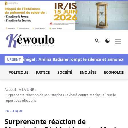
Aller au contenu
Rechercher
Men
Kéwoulo, le premier site d'information et d'investigation d
Miss Sénégal : Amina Badiane rompt le silence et annonce une
URGENT
POLITIQUE
JUSTICE
SOCIÉTÉ
ENQUÊTE
ECONOMIE
Accueil
A LA UNE
Surprenante réaction de Moustapha Diakhaté contre Macky Sall sur le
report des élections
POLITIQUE
Surprenante réaction de