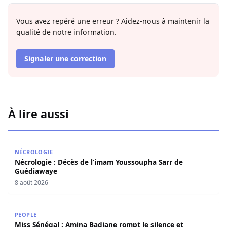
Vous avez repéré une erreur ? Aidez-nous à maintenir la
qualité de notre information.
Signaler une correction
À lire aussi
Nécrologie : Décès de l’imam Youssoupha Sarr de Guédi
NÉCROLOGIE
Nécrologie : Décès de l’imam Youssoupha Sarr de
Guédiawaye
8 août 2026
Miss Sénégal : Amina Badiane rompt le silence et annon
PEOPLE
Miss Sénégal : Amina Badiane rompt le silence et