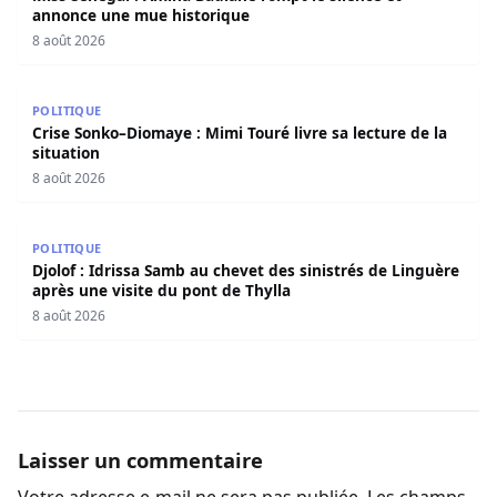
annonce une mue historique
8 août 2026
Crise Sonko–Diomaye : Mimi Touré livre sa lecture de la s
POLITIQUE
Crise Sonko–Diomaye : Mimi Touré livre sa lecture de la
situation
8 août 2026
Djolof : Idrissa Samb au chevet des sinistrés de Linguère 
POLITIQUE
Djolof : Idrissa Samb au chevet des sinistrés de Linguère
après une visite du pont de Thylla
8 août 2026
Laisser un commentaire
Votre adresse e-mail ne sera pas publiée.
Les champs