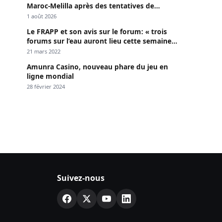
Maroc-Melilla après des tentatives de
passage
1 août 2026
Le FRAPP et son avis sur le forum: « trois
forums sur l’eau auront lieu cette semaine à
Dakar »
21 mars 2022
Amunra Casino, nouveau phare du jeu en
ligne mondial
28 février 2024
Suivez-nous