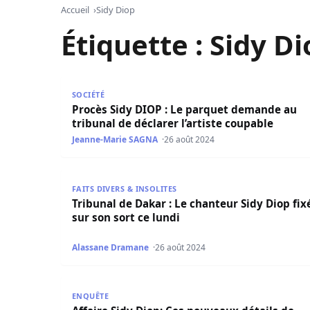
Accueil
Sidy Diop
Étiquette :
Sidy Di
Procès Sidy DIOP : Le parquet demande au tribun
SOCIÉTÉ
Procès Sidy DIOP : Le parquet demande au
tribunal de déclarer l’artiste coupable
Jeanne-Marie SAGNA
26 août 2024
Tribunal de Dakar : Le chanteur Sidy Diop fixé s
FAITS DIVERS & INSOLITES
Tribunal de Dakar : Le chanteur Sidy Diop fix
sur son sort ce lundi
Alassane Dramane
26 août 2024
Affaire Sidy Diop: Ces nouveaux détails de l’enq
ENQUÊTE