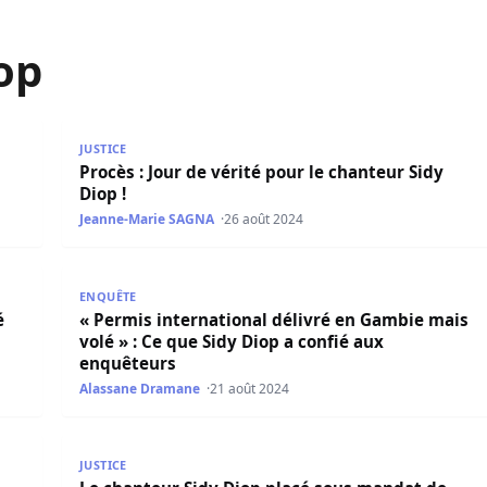
op
al de déclarer l’artiste coupable
Procès : Jour de vérité pour le chanteur Sidy Diop !
JUSTICE
Procès : Jour de vérité pour le chanteur Sidy
Diop !
Jeanne-Marie SAGNA
26 août 2024
ur son sort ce lundi
« Permis international délivré en Gambie mais volé 
ENQUÊTE
é
« Permis international délivré en Gambie mais
volé » : Ce que Sidy Diop a confié aux
enquêteurs
Alassane Dramane
21 août 2024
uête qui enfoncent le musicien dans le faux
Le chanteur Sidy Diop placé sous mandat de dépôt !
JUSTICE