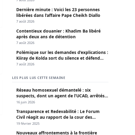
Dernière minute : Voici les 23 personnes
libérées dans l’affaire Pape Cheikh Diallo
7 août 2026
Contentieux douanier : Khadim Ba libéré
 de Sidy Diop voilà quelques révélations…
après deux ans de détention
7 août 2026
Polémique sur les demandes d’explications :
Kiiray de Kolda sort du silence et défend
Mamadou Lamine Dianté
7 août 2026
LES PLUS LUS CETTE SEMAINE
ain en larmes demandent pardon (Vidéo)
Réseau homosexuel démantelé : six
suspects, dont un agent de l’UCAD, arrêtés à
Keur Massar ; l’un avoue avoir propagé le
16 juin 2026
VIH depuis 2018
Transparence et Redevabilité : Le Forum
Civil réagit au rapport de la cour des
comptes
19 février 2025
Nouveaux affrontements à la frontière