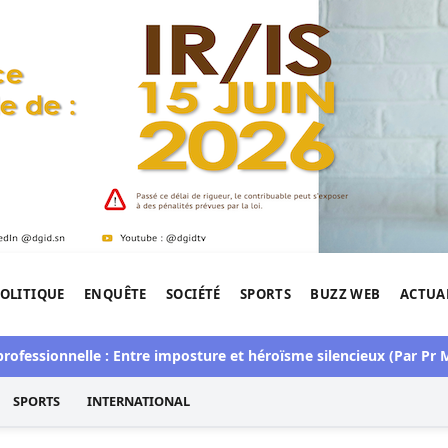
OLITIQUE
ENQUÊTE
SOCIÉTÉ
SPORTS
BUZZ WEB
ACTUA
tigation de l'Afrique.
ssionnelle : Entre imposture et héroïsme silencieux (Par Pr Mou
SPORTS
INTERNATIONAL