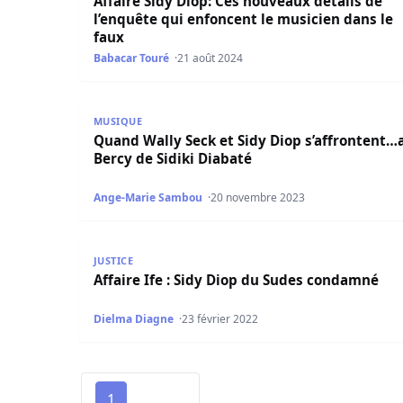
Affaire Sidy Diop: Ces nouveaux détails de
l’enquête qui enfoncent le musicien dans le
faux
Babacar Touré
21 août 2024
Quand Wally Seck et Sidy Diop s’affrontent…au B
MUSIQUE
Quand Wally Seck et Sidy Diop s’affrontent…
Bercy de Sidiki Diabaté
Ange-Marie Sambou
20 novembre 2023
Affaire Ife : Sidy Diop du Sudes condamné
JUSTICE
Affaire Ife : Sidy Diop du Sudes condamné
Dielma Diagne
23 février 2022
1