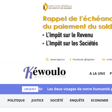
Aller au contenu
A LA UNE
P
Kéwoulo, le premier site d'information et d'inves
é Ndiaye aussi blanchi
Les deux visages de notre humanité profe
URGENT
POLITIQUE
JUSTICE
SOCIÉTÉ
ENQUÊTE
ECONOMIE