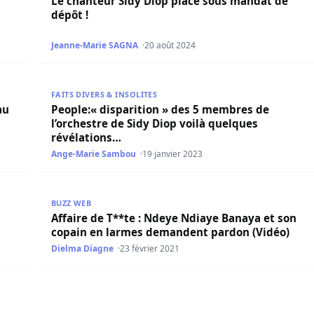
Le chanteur Sidy Diop placé sous mandat de
dépôt !
Jeanne-Marie SAGNA
20 août 2024
ercy de Sidiki Diabaté
People:« disparition » des 5 membres de l’orchestre
FAITS DIVERS & INSOLITES
au
People:« disparition » des 5 membres de
l’orchestre de Sidy Diop voilà quelques
révélations…
Ange-Marie Sambou
19 janvier 2023
Affaire de T**te : Ndeye Ndiaye Banaya et son cop
BUZZ WEB
Affaire de T**te : Ndeye Ndiaye Banaya et son
copain en larmes demandent pardon (Vidéo)
Dielma Diagne
23 février 2021