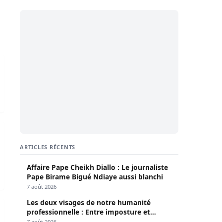
» : Ce que Sidy Diop a confié aux enquêteurs
ARTICLES RÉCENTS
Affaire Pape Cheikh Diallo : Le journaliste
Pape Birame Bigué Ndiaye aussi blanchi
7 août 2026
Les deux visages de notre humanité
professionnelle : Entre imposture et
héroïsme silencieux (Par Pr Moussa Seydi)
7 août 2026