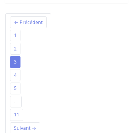
← Précédent
1
2
3
4
5
…
11
Suivant →