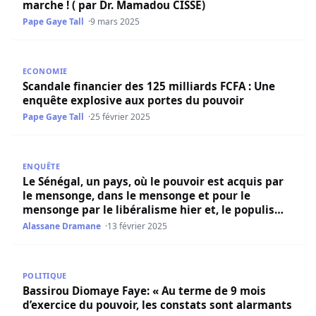
marche ! ( par Dr. Mamadou CISSE)
Pape Gaye Tall
9 mars 2025
Scandale financier des 125 milliards FCFA : Une enquête 
ECONOMIE
Scandale financier des 125 milliards FCFA : Une
enquête explosive aux portes du pouvoir
Pape Gaye Tall
25 février 2025
Le Sénégal, un pays, où le pouvoir est acquis par le men
ENQUÊTE
Le Sénégal, un pays, où le pouvoir est acquis par
le mensonge, dans le mensonge et pour le
mensonge par le libéralisme hier et, le populisme
aujourd’hui.(Par Mandiaye GAYE)
Alassane Dramane
13 février 2025
Bassirou Diomaye Faye: « Au terme de 9 mois d’exercice d
POLITIQUE
Bassirou Diomaye Faye: « Au terme de 9 mois
d’exercice du pouvoir, les constats sont alarmants