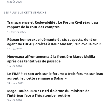
6 août 2026
LES PLUS LUS CETTE SEMAINE
Transparence et Redevabilité : Le Forum Civil réagit au
rapport de la cour des comptes
19 février 2025
Réseau homosexuel démantelé : six suspects, dont un
agent de l’UCAD, arrêtés à Keur Massar ; l’un avoue avoir
propagé le VIH depuis 2018
16 juin 2026
Nouveaux affrontements à la frontière Maroc-Melilla
après des tentatives de passage
1 août 2026
Le FRAPP et son avis sur le forum: « trois forums sur l’eau
auront lieu cette semaine à Dakar »
21 mars 2022
Magal Touba 2026 : Le cri d’alarme du ministre de
l’intérieur face à l’hécatombe routière
3 août 2026