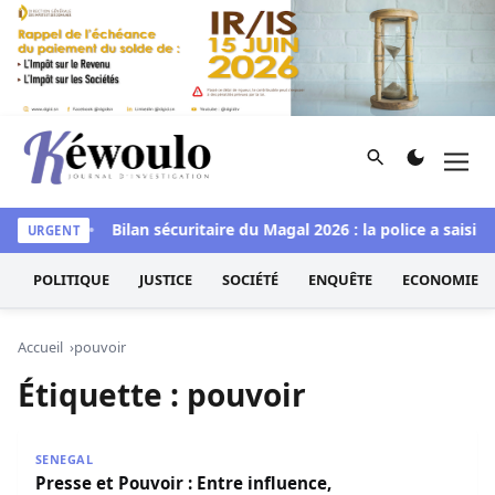
Aller au contenu
Rechercher
Men
Kéwoulo, le premier site d'information et d'investigation d
 à Goudomp
Bilan sécuritaire du Magal 2026 : la police a saisi 
URGENT
POLITIQUE
JUSTICE
SOCIÉTÉ
ENQUÊTE
ECONOMIE
Accueil
pouvoir
Étiquette :
pouvoir
Presse et Pouvoir : Entre influence, communication et r
SENEGAL
Presse et Pouvoir : Entre influence,