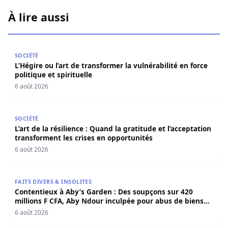
À lire aussi
L’Hégire ou l’art de transformer la vulnérabilité en force po
SOCIÉTÉ
L’Hégire ou l’art de transformer la vulnérabilité en force
politique et spirituelle
6 août 2026
L’art de la résilience : Quand la gratitude et l’acceptatio
SOCIÉTÉ
L’art de la résilience : Quand la gratitude et l’acceptation
transforment les crises en opportunités
6 août 2026
Contentieux à Aby’s Garden : Des soupçons sur 420 milli
FAITS DIVERS & INSOLITES
Contentieux à Aby’s Garden : Des soupçons sur 420
millions F CFA, Aby Ndour inculpée pour abus de biens
sociaux
6 août 2026