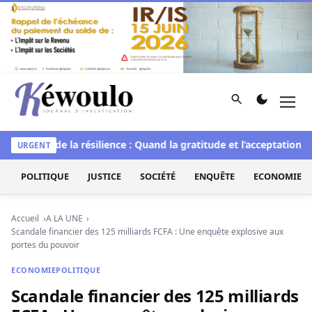
Aller au contenu
Rechercher
Men
Kéwoulo, le premier site d'information et d'investigation d
e
L’art de la résilience : Quand la gratitude et l’acceptation tra
URGENT
POLITIQUE
JUSTICE
SOCIÉTÉ
ENQUÊTE
ECONOMIE
Accueil
A LA UNE
Scandale financier des 125 milliards FCFA : Une enquête explosive aux
portes du pouvoir
ECONOMIE
POLITIQUE
Scandale financier des 125 milliards