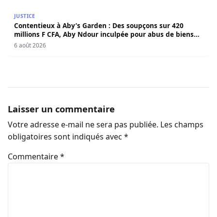
Contentieux à Aby’s Garden : Des soupçons sur 420 milli
JUSTICE
Contentieux à Aby’s Garden : Des soupçons sur 420
millions F CFA, Aby Ndour inculpée pour abus de biens
sociaux
6 août 2026
Laisser un commentaire
Votre adresse e-mail ne sera pas publiée.
Les champs
obligatoires sont indiqués avec
*
Commentaire
*