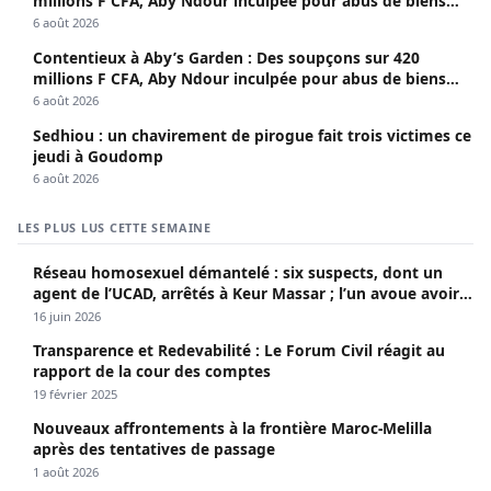
millions F CFA, Aby Ndour inculpée pour abus de biens
sociaux
6 août 2026
Contentieux à Aby’s Garden : Des soupçons sur 420
millions F CFA, Aby Ndour inculpée pour abus de biens
sociaux
6 août 2026
Sedhiou : un chavirement de pirogue fait trois victimes ce
jeudi à Goudomp
6 août 2026
LES PLUS LUS CETTE SEMAINE
Réseau homosexuel démantelé : six suspects, dont un
agent de l’UCAD, arrêtés à Keur Massar ; l’un avoue avoir
propagé le VIH depuis 2018
16 juin 2026
Transparence et Redevabilité : Le Forum Civil réagit au
rapport de la cour des comptes
19 février 2025
Nouveaux affrontements à la frontière Maroc-Melilla
après des tentatives de passage
1 août 2026