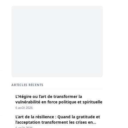
re Goudiaby ATEPA honoré pour les 50 ans de sa carrière
é toujours présent dans le cœur de Pierre Goudiaby Atépa
ARTICLES RÉCENTS
L’Hégire ou l’art de transformer la
vulnérabilité en force politique et spirituelle
6 août 2026
L’art de la résilience : Quand la gratitude et
l’acceptation transforment les crises en
l de laisser tomber le BRT pour le Tramway
opportunités
6 août 2026