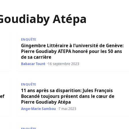
 Goudiaby Atépa
samançais appellent à la libération de Ousmane Sonko
Gingembre Littéraire à l’université de Genève: Pier
ENQUÊTE
Gingembre Littéraire à l’université de Genève:
Pierre Goudiaby ATEPA honoré pour les 50 ans
de sa carrière
Babacar Touré
16 septembre 2023
a donne des nouvelles du leader de Pastef
11 ans après sa disparition: Jules François Bocand
ENQUÊTE
11 ans après sa disparition: Jules François
ef
Bocandé toujours présent dans le cœur de
Pierre Goudiaby Atépa
Ange-Marie Sambou
7 mai 2023
ture, Pierre Goudiaby Atépa » Par Majib Sène
Sénégal: Pierre Goudiaby Atépa suggère à Macky Sal
ENQUÊTE