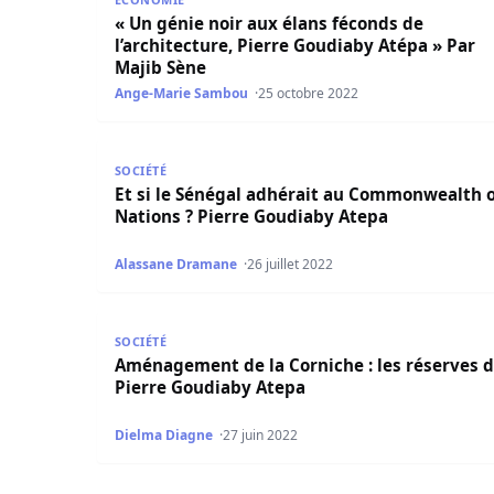
« Un génie noir aux élans féconds de
l’architecture, Pierre Goudiaby Atépa » Par
Majib Sène
Ange-Marie Sambou
25 octobre 2022
Et si le Sénégal adhérait au Commonwealth of 
SOCIÉTÉ
Et si le Sénégal adhérait au Commonwealth o
Nations ? Pierre Goudiaby Atepa
Alassane Dramane
26 juillet 2022
Aménagement de la Corniche : les réserves de 
SOCIÉTÉ
Aménagement de la Corniche : les réserves 
Pierre Goudiaby Atepa
Dielma Diagne
27 juin 2022