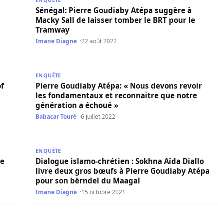
Sénégal: Pierre Goudiaby Atépa suggère à
Macky Sall de laisser tomber le BRT pour le
Tramway
Imane Diagne
22 août 2022
Nations ? Pierre Goudiaby Atepa
Pierre Goudiaby Atépa: « Nous devons revoir les f
ENQUÊTE
f
Pierre Goudiaby Atépa: « Nous devons revoir
les fondamentaux et reconnaitre que notre
génération a échoué »
Babacar Touré
6 juillet 2022
Pierre Goudiaby Atepa
Dialogue islamo-chrétien : Sokhna Aïda Diallo livr
ENQUÊTE
de
Dialogue islamo-chrétien : Sokhna Aïda Diallo
livre deux gros bœufs à Pierre Goudiaby Atépa
pour son bërndel du Maagal
Imane Diagne
15 octobre 2021