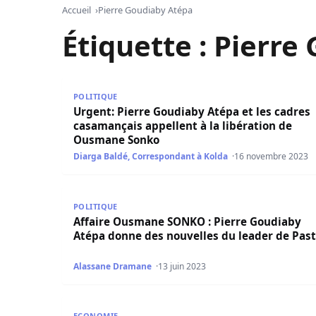
Accueil
Pierre Goudiaby Atépa
Étiquette :
Pierre
Urgent: Pierre Goudiaby Atépa et les cadres ca
POLITIQUE
Urgent: Pierre Goudiaby Atépa et les cadres
casamançais appellent à la libération de
Ousmane Sonko
Diarga Baldé, Correspondant à Kolda
16 novembre 2023
Affaire Ousmane SONKO : Pierre Goudiaby Atép
POLITIQUE
Affaire Ousmane SONKO : Pierre Goudiaby
Atépa donne des nouvelles du leader de Past
Alassane Dramane
13 juin 2023
« Un génie noir aux élans féconds de l’architec
ECONOMIE