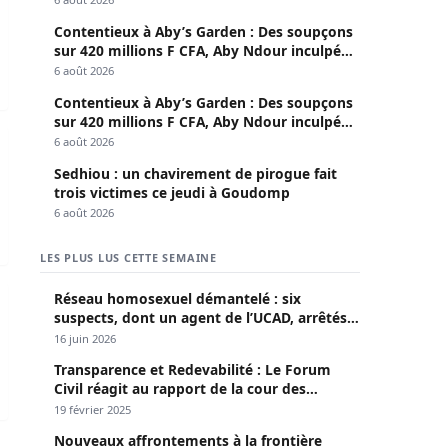
Contentieux à Aby’s Garden : Des soupçons
sur 420 millions F CFA, Aby Ndour inculpée
pour abus de biens sociaux
6 août 2026
Contentieux à Aby’s Garden : Des soupçons
sur 420 millions F CFA, Aby Ndour inculpée
ondamentaux et reconnaitre que notre génération a échoué 
pour abus de biens sociaux
6 août 2026
Sedhiou : un chavirement de pirogue fait
trois victimes ce jeudi à Goudomp
6 août 2026
LES PLUS LUS CETTE SEMAINE
e deux gros bœufs à Pierre Goudiaby Atépa pour son bërnde
Réseau homosexuel démantelé : six
suspects, dont un agent de l’UCAD, arrêtés à
Keur Massar ; l’un avoue avoir propagé le
16 juin 2026
VIH depuis 2018
Transparence et Redevabilité : Le Forum
Civil réagit au rapport de la cour des
comptes
19 février 2025
Nouveaux affrontements à la frontière