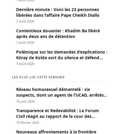
Dernière minute : Voici les 23 personnes
libérées dans l’affaire Pape Cheikh Diallo
7 août 2026
Contentieux douanier : Khadim Ba libéré
après deux ans de détention
7 août 2026
Polémique sur les demandes d’explications :
Kiiray de Kolda sort du silence et défend
Mamadou Lamine Dianté
7 août 2026
LES PLUS LUS CETTE SEMAINE
Réseau homosexuel démantelé : six
suspects, dont un agent de l’UCAD, arrêtés à
Keur Massar ; l’un avoue avoir propagé le
16 juin 2026
VIH depuis 2018
Transparence et Redevabilité : Le Forum
Civil réagit au rapport de la cour des
comptes
19 février 2025
Nouveaux affrontements à la frontière