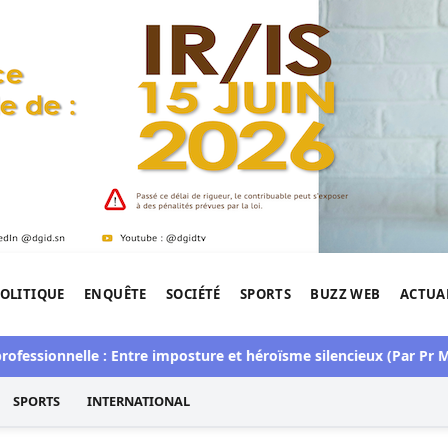
OLITIQUE
ENQUÊTE
SOCIÉTÉ
SPORTS
BUZZ WEB
ACTUA
tigation de l'Afrique.
ssionnelle : Entre imposture et héroïsme silencieux (Par Pr Mou
SPORTS
INTERNATIONAL