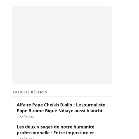
grand serigne de Dakar Abdoulaye Makhtar Diop
ARTICLES RÉCENTS
Affaire Pape Cheikh Diallo : Le journaliste
Pape Birame Bigué Ndiaye aussi blanchi
7 août 2026
Les deux visages de notre humanité
professionnelle : Entre imposture et
héroïsme silencieux (Par Pr Moussa Seydi)
7 août 2026