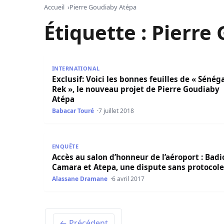
Accueil
Pierre Goudiaby Atépa
Étiquette :
Pierre
Exclusif: Voici les bonnes feuilles de « Sénégal
INTERNATIONAL
Exclusif: Voici les bonnes feuilles de « Sénég
Rek », le nouveau projet de Pierre Goudiaby
Atépa
Babacar Touré
7 juillet 2018
Accès au salon d’honneur de l’aéroport : Badio
ENQUÊTE
Accès au salon d’honneur de l’aéroport : Badi
Camara et Atepa, une dispute sans protocole
Alassane Dramane
6 avril 2017
← Précédent