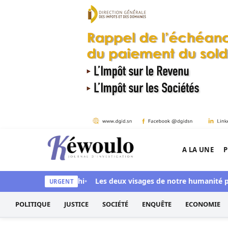
Aller au contenu
A LA UNE
P
Kéwoulo, le premier site d'information et d'inves
 Ndiaye aussi blanchi
Les deux visages de notre humanité profe
URGENT
POLITIQUE
JUSTICE
SOCIÉTÉ
ENQUÊTE
ECONOMIE