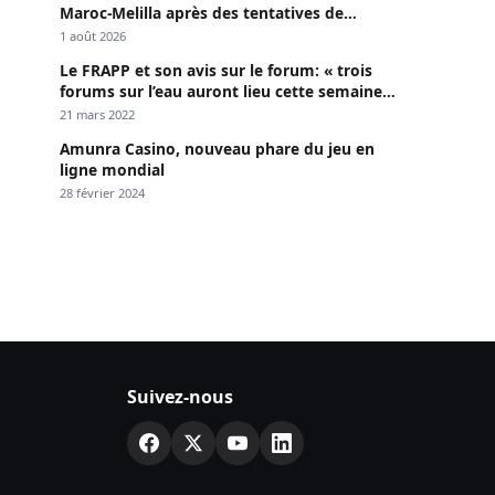
Maroc-Melilla après des tentatives de
passage
1 août 2026
Le FRAPP et son avis sur le forum: « trois
forums sur l’eau auront lieu cette semaine à
Dakar »
21 mars 2022
Amunra Casino, nouveau phare du jeu en
ligne mondial
28 février 2024
Suivez-nous