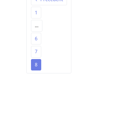
1
…
6
7
8