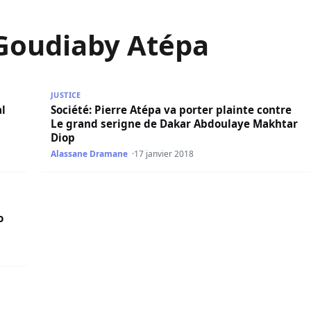
 Goudiaby Atépa
 Rek », le nouveau projet de Pierre Goudiaby Atépa
Société: Pierre Atépa va porter plainte contre Le 
JUSTICE
al
Société: Pierre Atépa va porter plainte contre
Le grand serigne de Dakar Abdoulaye Makhtar
Diop
Alassane Dramane
17 janvier 2018
 Camara et Atepa, une dispute sans protocole
o