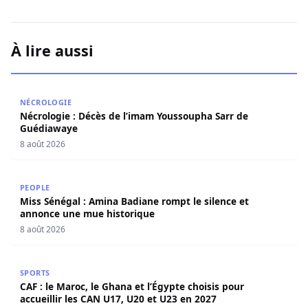
À lire aussi
Nécrologie : Décès de l’imam Youssoupha Sarr de Guédi
NÉCROLOGIE
Nécrologie : Décès de l’imam Youssoupha Sarr de
Guédiawaye
8 août 2026
Miss Sénégal : Amina Badiane rompt le silence et annon
PEOPLE
Miss Sénégal : Amina Badiane rompt le silence et
annonce une mue historique
8 août 2026
CAF : le Maroc, le Ghana et l’Égypte choisis pour accueill
SPORTS
CAF : le Maroc, le Ghana et l’Égypte choisis pour
accueillir les CAN U17, U20 et U23 en 2027