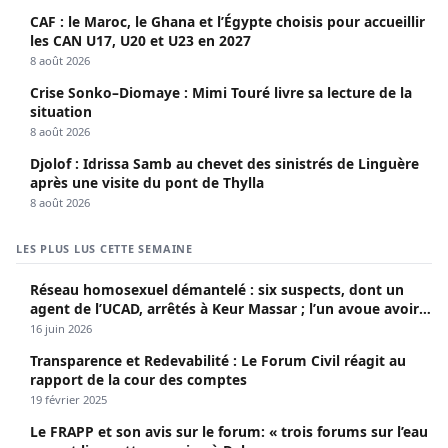
CAF : le Maroc, le Ghana et l’Égypte choisis pour accueillir
les CAN U17, U20 et U23 en 2027
8 août 2026
Crise Sonko–Diomaye : Mimi Touré livre sa lecture de la
situation
8 août 2026
Djolof : Idrissa Samb au chevet des sinistrés de Linguère
après une visite du pont de Thylla
8 août 2026
LES PLUS LUS CETTE SEMAINE
Réseau homosexuel démantelé : six suspects, dont un
agent de l’UCAD, arrêtés à Keur Massar ; l’un avoue avoir
propagé le VIH depuis 2018
16 juin 2026
Transparence et Redevabilité : Le Forum Civil réagit au
rapport de la cour des comptes
19 février 2025
Le FRAPP et son avis sur le forum: « trois forums sur l’eau