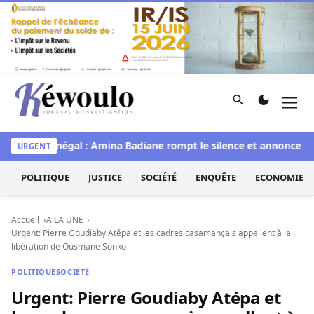
Aller au contenu
Rechercher
Men
Kéwoulo, le premier site d'information et d'investigation d
Miss Sénégal : Amina Badiane rompt le silence et annonce une 
URGENT
POLITIQUE
JUSTICE
SOCIÉTÉ
ENQUÊTE
ECONOMIE
Accueil
A LA UNE
Urgent: Pierre Goudiaby Atépa et les cadres casamançais appellent à la
libération de Ousmane Sonko
POLITIQUE
SOCIÉTÉ
Urgent: Pierre Goudiaby Atépa et