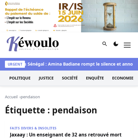
Aller au contenu
Rechercher
Men
Kéwoulo, le premier site d'information et d'investigation d
waye
Miss Sénégal : Amina Badiane rompt le silence et annonce
URGENT
POLITIQUE
JUSTICE
SOCIÉTÉ
ENQUÊTE
ECONOMIE
Accueil
pendaison
Étiquette :
pendaison
Jaxaay : Un enseignant de 32 ans retrouvé mort par pend
FAITS DIVERS & INSOLITES
Jaxaay : Un enseignant de 32 ans retrouvé mort