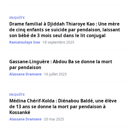
Drame familial à Djiddah Thiaroye Kao : Une mère de cinq 
ENQUÊTE
Drame familial à Djiddah Thiaroye Kao : Une mère
de cinq enfants se suicide par pendaison, laissant
son bébé de 3 mois seul dans le lit conjugal
Ramatoulaye Sow
18 septembre 2025
Gassane-Linguère : Abdou Ba se donne la mort par pend
Gassane-Linguère : Abdou Ba se donne la mort
par pendaison
Alassane Dramane
16 juillet 2025
Médina Chérif-Kolda : Diénabou Baldé, une élève de 13 
ENQUÊTE
Médina Chérif-Kolda : Diénabou Baldé, une élève
de 13 ans se donne la mort par pendaison à
Kossanké
Alassane Dramane
20 mai 2025