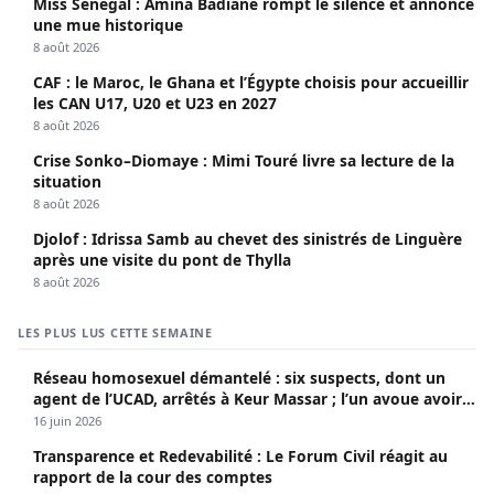
Miss Sénégal : Amina Badiane rompt le silence et annonce
une mue historique
8 août 2026
CAF : le Maroc, le Ghana et l’Égypte choisis pour accueillir
les CAN U17, U20 et U23 en 2027
8 août 2026
Crise Sonko–Diomaye : Mimi Touré livre sa lecture de la
situation
8 août 2026
Djolof : Idrissa Samb au chevet des sinistrés de Linguère
après une visite du pont de Thylla
8 août 2026
LES PLUS LUS CETTE SEMAINE
Réseau homosexuel démantelé : six suspects, dont un
agent de l’UCAD, arrêtés à Keur Massar ; l’un avoue avoir
propagé le VIH depuis 2018
16 juin 2026
Transparence et Redevabilité : Le Forum Civil réagit au
rapport de la cour des comptes