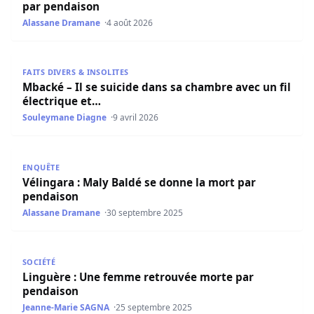
par pendaison
Alassane Dramane
4 août 2026
Mbacké – Il se suicide dans sa chambre avec un fil électr
FAITS DIVERS & INSOLITES
Mbacké – Il se suicide dans sa chambre avec un fil
électrique et…
Souleymane Diagne
9 avril 2026
Vélingara : Maly Baldé se donne la mort par pendaison
ENQUÊTE
Vélingara : Maly Baldé se donne la mort par
pendaison
Alassane Dramane
30 septembre 2025
Linguère : Une femme retrouvée morte par pendaison
SOCIÉTÉ
Linguère : Une femme retrouvée morte par
pendaison
Jeanne-Marie SAGNA
25 septembre 2025