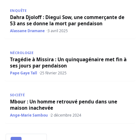
Dahra Djoloff : Diegui Sow, une commerçante de 53 ans 
ENQUÊTE
Dahra Djoloff : Diegui Sow, une commerçante de
53 ans se donne la mort par pendaison
Alassane Dramane
3 avril 2025
Tragédie à Missira : Un quinquagénaire met fin à ses jou
NÉCROLOGIE
Tragédie à Missira : Un quinquagénaire met fin à
ses jours par pendaison
Pape Gaye Tall
25 février 2025
Mbour : Un homme retrouvé pendu dans une maison in
SOCIÉTÉ
Mbour : Un homme retrouvé pendu dans une
maison inachevée
Ange-Marie Sambou
2 décembre 2024