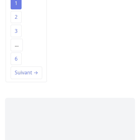
1
2
3
…
6
Suivant →