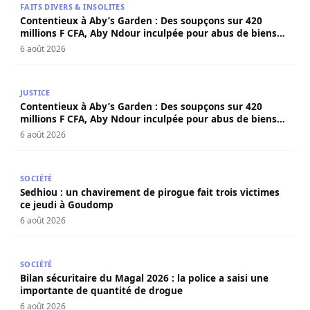
FAITS DIVERS & INSOLITES
Contentieux à Aby’s Garden : Des soupçons sur 420
millions F CFA, Aby Ndour inculpée pour abus de biens
sociaux
6 août 2026
Contentieux à Aby’s Garden : Des soupçons sur 420 milli
JUSTICE
Contentieux à Aby’s Garden : Des soupçons sur 420
millions F CFA, Aby Ndour inculpée pour abus de biens
sociaux
6 août 2026
Sedhiou : un chavirement de pirogue fait trois victimes 
SOCIÉTÉ
Sedhiou : un chavirement de pirogue fait trois victimes
ce jeudi à Goudomp
6 août 2026
Bilan sécuritaire du Magal 2026 : la police a saisi une i
SOCIÉTÉ
Bilan sécuritaire du Magal 2026 : la police a saisi une
importante de quantité de drogue
6 août 2026