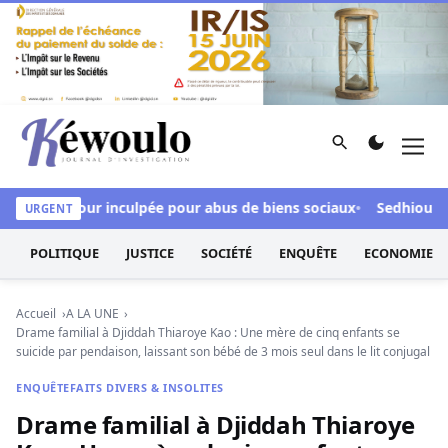
Aller au contenu
Rechercher
Men
Kéwoulo, le premier site d'information et d'investigation d
, Aby Ndour inculpée pour abus de biens sociaux
Sedhiou : un c
URGENT
POLITIQUE
JUSTICE
SOCIÉTÉ
ENQUÊTE
ECONOMIE
Accueil
A LA UNE
Drame familial à Djiddah Thiaroye Kao : Une mère de cinq enfants se
suicide par pendaison, laissant son bébé de 3 mois seul dans le lit conjugal
ENQUÊTE
FAITS DIVERS & INSOLITES
Drame familial à Djiddah Thiaroye