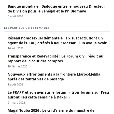
Banque mondiale : Dialogue entre le nouveau Directeur
de Division pour le Sénégal et le Pr. Diomaye
6 août 2026
LES PLUS LUS CETTE SEMAINE
Réseau homosexuel démantelé : six suspects, dont un
agent de l’UCAD, arrêtés à Keur Massar ; l’un avoue avoir
propagé le VIH depuis 2018
16 juin 2026
Transparence et Redevabilité : Le Forum Civil réagit au
rapport de la cour des comptes
19 février 2025
Nouveaux affrontements à la frontière Maroc-Melilla
après des tentatives de passage
1 août 2026
Le FRAPP et son avis sur le forum: « trois forums sur l’eau
auront lieu cette semaine à Dakar »
21 mars 2022
Magal Touba 2026 : Le cri d’alarme du ministre de