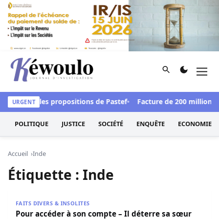
Aller au contenu
Rechercher
Men
Kéwoulo, le premier site d'information et d'investigation d
défendre les propositions de Pastef
Facture de 200 millions F
URGENT
POLITIQUE
JUSTICE
SOCIÉTÉ
ENQUÊTE
ECONOMIE
Accueil
Inde
Étiquette :
Inde
Pour accéder à son compte – Il déterre sa sœur pour pro
FAITS DIVERS & INSOLITES
Pour accéder à son compte – Il déterre sa sœur