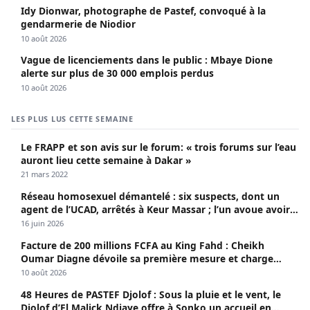
Idy Dionwar, photographe de Pastef, convoqué à la
gendarmerie de Niodior
10 août 2026
Vague de licenciements dans le public : Mbaye Dione
alerte sur plus de 30 000 emplois perdus
10 août 2026
LES PLUS LUS CETTE SEMAINE
Le FRAPP et son avis sur le forum: « trois forums sur l’eau
auront lieu cette semaine à Dakar »
21 mars 2022
Réseau homosexuel démantelé : six suspects, dont un
agent de l’UCAD, arrêtés à Keur Massar ; l’un avoue avoir
propagé le VIH depuis 2018
16 juin 2026
Facture de 200 millions FCFA au King Fahd : Cheikh
Oumar Diagne dévoile sa première mesure et charge
Diomaye et Cie
10 août 2026
48 Heures de PASTEF Djolof : Sous la pluie et le vent, le
Djolof d’El Malick Ndiaye offre à Sonko un accueil en