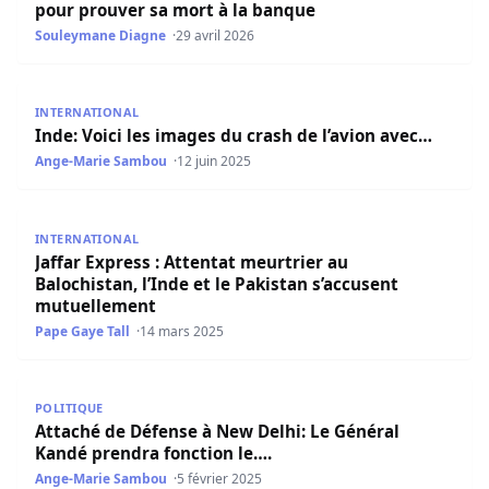
pour prouver sa mort à la banque
Souleymane Diagne
29 avril 2026
Inde: Voici les images du crash de l’avion avec…
INTERNATIONAL
Inde: Voici les images du crash de l’avion avec…
Ange-Marie Sambou
12 juin 2025
Jaffar Express : Attentat meurtrier au Balochistan, l’Inde
INTERNATIONAL
Jaffar Express : Attentat meurtrier au
Balochistan, l’Inde et le Pakistan s’accusent
mutuellement
Pape Gaye Tall
14 mars 2025
Attaché de Défense à New Delhi: Le Général Kandé prendr
POLITIQUE
Attaché de Défense à New Delhi: Le Général
Kandé prendra fonction le….
Ange-Marie Sambou
5 février 2025