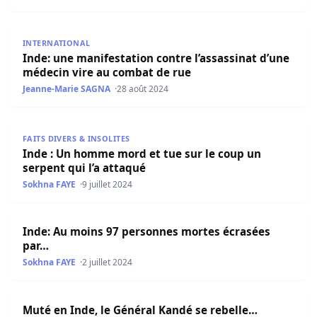
Inde: une manifestation contre l’assassinat d’une médeci
INTERNATIONAL
Inde: une manifestation contre l’assassinat d’une
médecin vire au combat de rue
Jeanne-Marie SAGNA
28 août 2024
Inde : Un homme mord et tue sur le coup un serpent qui l
FAITS DIVERS & INSOLITES
Inde : Un homme mord et tue sur le coup un
serpent qui l’a attaqué
Sokhna FAYE
9 juillet 2024
Inde: Au moins 97 personnes mortes écrasées par…
Inde: Au moins 97 personnes mortes écrasées
par…
Sokhna FAYE
2 juillet 2024
Muté en Inde, le Général Kandé se rebelle…
Muté en Inde, le Général Kandé se rebelle…