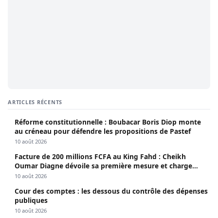
ARTICLES RÉCENTS
Réforme constitutionnelle : Boubacar Boris Diop monte
au créneau pour défendre les propositions de Pastef
10 août 2026
Facture de 200 millions FCFA au King Fahd : Cheikh
Oumar Diagne dévoile sa première mesure et charge
Diomaye et Cie
10 août 2026
Cour des comptes : les dessous du contrôle des dépenses
publiques
10 août 2026