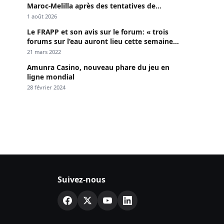
Maroc-Melilla après des tentatives de
passage
1 août 2026
Le FRAPP et son avis sur le forum: « trois
forums sur l’eau auront lieu cette semaine à
Dakar »
21 mars 2022
Amunra Casino, nouveau phare du jeu en
ligne mondial
28 février 2024
Suivez-nous