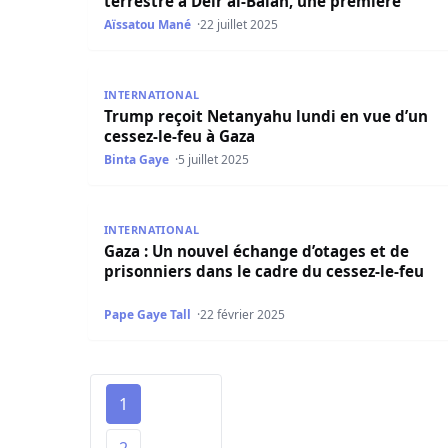
terrestre à Deir al-Balah, une première
Aïssatou Mané
22 juillet 2025
Trump reçoit Netanyahu lundi en vue d’un cesse
INTERNATIONAL
Trump reçoit Netanyahu lundi en vue d’un
cessez-le-feu à Gaza
Binta Gaye
5 juillet 2025
Gaza : Un nouvel échange d’otages et de prisonn
INTERNATIONAL
Gaza : Un nouvel échange d’otages et de
prisonniers dans le cadre du cessez-le-feu
Pape Gaye Tall
22 février 2025
1