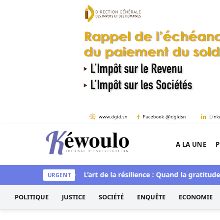
Aller au contenu
A LA UNE
P
Kéwoulo, le premier site d'information et d'inves
tique et spirituelle
L’art de la résilience : Quand la gratitude e
URGENT
POLITIQUE
JUSTICE
SOCIÉTÉ
ENQUÊTE
ECONOMIE