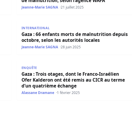
de malnutrition, selon l’agence WAFA
Jeanne-Marie SAGNA
21 juillet 2025
z-le-feu à Gaza
Gaza : 66 enfants morts de malnutrition depuis octob
INTERNATIONAL
Gaza : 66 enfants morts de malnutrition depuis
octobre, selon les autorités locales
Jeanne-Marie SAGNA
28 juin 2025
iers dans le cadre du cessez-le-feu
Gaza : Trois otages, dont le Franco-Israélien Ofer
ENQUÊTE
Gaza : Trois otages, dont le Franco-Israélien
Ofer Kalderon ont été remis au CICR au terme
d’un quatrième échange
Alassane Dramane
1 février 2025