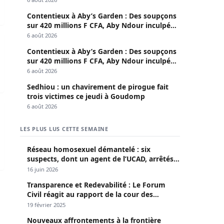
Contentieux à Aby’s Garden : Des soupçons
sur 420 millions F CFA, Aby Ndour inculpée
pour abus de biens sociaux
6 août 2026
re, selon les autorités locales
Contentieux à Aby’s Garden : Des soupçons
sur 420 millions F CFA, Aby Ndour inculpée
pour abus de biens sociaux
6 août 2026
Sedhiou : un chavirement de pirogue fait
trois victimes ce jeudi à Goudomp
 Kalderon ont été remis au CICR au terme d’un quatrième éch
6 août 2026
LES PLUS LUS CETTE SEMAINE
Réseau homosexuel démantelé : six
suspects, dont un agent de l’UCAD, arrêtés à
Keur Massar ; l’un avoue avoir propagé le
16 juin 2026
VIH depuis 2018
Transparence et Redevabilité : Le Forum
Civil réagit au rapport de la cour des
comptes
19 février 2025
Nouveaux affrontements à la frontière