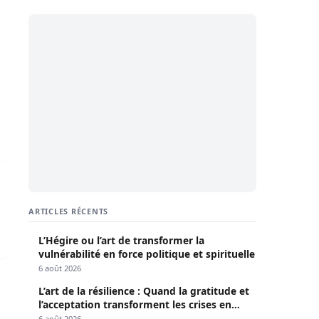
ner notre regard car Gaza ne vit plus »
llent au respect du droit international
ARTICLES RÉCENTS
L’Hégire ou l’art de transformer la
vulnérabilité en force politique et spirituelle
6 août 2026
alnutrition, selon l’agence WAFA
L’art de la résilience : Quand la gratitude et
l’acceptation transforment les crises en
opportunités
6 août 2026