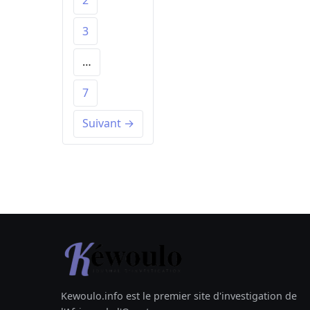
2
3
…
7
Suivant →
Kewoulo.info est le premier site d'investigation de