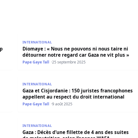
 qui surprend même l’ONU
Diomaye : « Nous ne pouvons ni nous taire ni détour
INTERNATIONAL
mp
Diomaye : « Nous ne pouvons ni nous taire ni
détourner notre regard car Gaza ne vit plus »
Pape Gaye Tall
25 septembre 2025
rt du Pape Léon XIV
Gaza et Cisjordanie : 150 juristes francophones appe
INTERNATIONAL
Gaza et Cisjordanie : 150 juristes francophones
appellent au respect du droit international
Pape Gaye Tall
9 août 2025
stre à Deir al-Balah, une première
Gaza : Décès d’une fillette de 4 ans des suites de m
INTERNATIONAL
Gaza : Décès d’une fillette de 4 ans des suites