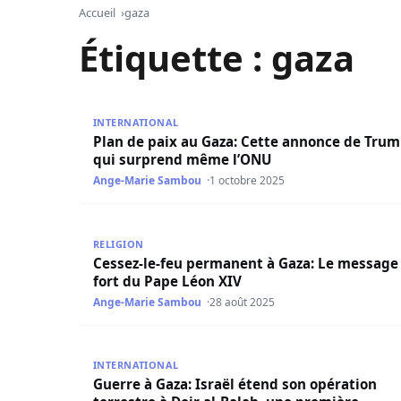
Accueil
gaza
Étiquette :
gaza
Plan de paix au Gaza: Cette annonce de Trump
INTERNATIONAL
Plan de paix au Gaza: Cette annonce de Tru
qui surprend même l’ONU
Ange-Marie Sambou
1 octobre 2025
Cessez-le-feu permanent à Gaza: Le message fo
RELIGION
Cessez-le-feu permanent à Gaza: Le message
fort du Pape Léon XIV
Ange-Marie Sambou
28 août 2025
Guerre à Gaza: Israël étend son opération terre
INTERNATIONAL
Guerre à Gaza: Israël étend son opération