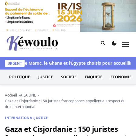
Aller au contenu
Rechercher
Men
Kéwoulo, le premier site d'information et d'investigation d
CAF : le Maroc, le Ghana et l’Égypte choisis pour accueillir les C
URGENT
POLITIQUE
JUSTICE
SOCIÉTÉ
ENQUÊTE
ECONOMIE
Accueil
A LA UNE
Gaza et Cisjordanie : 150 juristes francophones appellent au respect du
droit international
INTERNATIONAL
JUSTICE
Gaza et Cisjordanie : 150 juristes