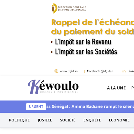
Aller au contenu
A LA UNE
P
Kéwoulo, le premier site d'information et d'inves
 de Guédiawaye
Miss Sénégal : Amina Badiane rompt le silence
URGENT
POLITIQUE
JUSTICE
SOCIÉTÉ
ENQUÊTE
ECONOMIE