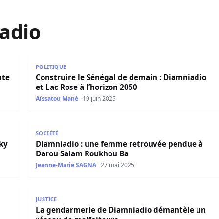
adio
 la Guinée ce vendredi à Diamniadio
Construire le Sénégal de demain : Diamniadio et Lac
POLITIQUE
nte
Construire le Sénégal de demain : Diamniadio
et Lac Rose à l’horizon 2050
Aïssatou Mané
19 juin 2025
 Sall au rendez-vous de Diamniadio
Diamniadio : une femme retrouvée pendue à Daro
SOCIÉTÉ
cky
Diamniadio : une femme retrouvée pendue à
Darou Salam Roukhou Ba
Jeanne-Marie SAGNA
27 mai 2025
ale entre Ecotra et la banque LBA tourne à la vendetta é
La gendarmerie de Diamniadio démantèle un réseau
JUSTICE
La gendarmerie de Diamniadio démantèle un