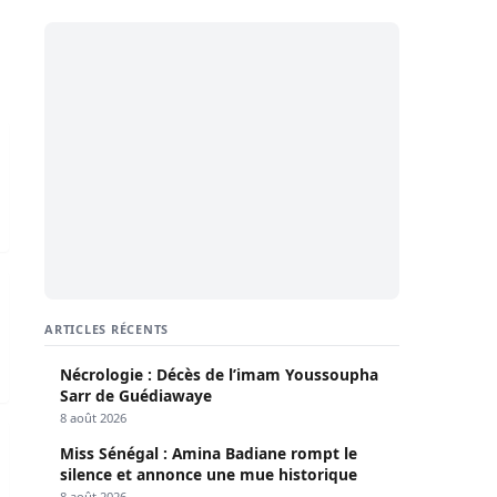
 Rose à l’horizon 2050
u Salam Roukhou Ba
ARTICLES RÉCENTS
Nécrologie : Décès de l’imam Youssoupha
Sarr de Guédiawaye
8 août 2026
conomique
 de malfaiteurs
Miss Sénégal : Amina Badiane rompt le
silence et annonce une mue historique
8 août 2026