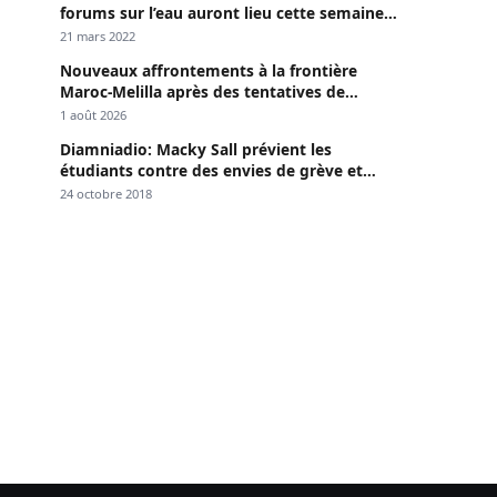
forums sur l’eau auront lieu cette semaine à
Dakar »
21 mars 2022
Nouveaux affrontements à la frontière
Maroc-Melilla après des tentatives de
passage
1 août 2026
Diamniadio: Macky Sall prévient les
étudiants contre des envies de grève et
menace
24 octobre 2018