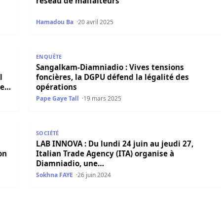
réseau de malfaiteurs
Hamadou Ba
20 avril 2025
o (CICAD) abritera, les 24 et 25 avril prochains, la Conféren
Sangalkam-Diamniadio : Vives tensions foncières, l
ENQUÊTE
Sangalkam-Diamniadio : Vives tensions
l
foncières, la DGPU défend la légalité des
 et
opérations
Pape Gaye Tall
19 mars 2025
e stratégique pour optimiser l’action Publique
LAB INNOVA : Du lundi 24 juin au jeudi 27, Italian 
SOCIÉTÉ
LAB INNOVA : Du lundi 24 juin au jeudi 27,
on
Italian Trade Agency (ITA) organise à
Diamniadio, une…
Sokhna FAYE
26 juin 2024