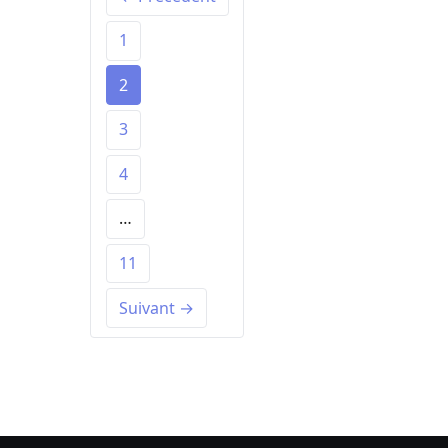
1
2
3
4
…
11
Suivant →