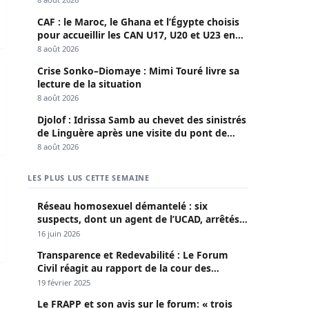
CAF : le Maroc, le Ghana et l’Égypte choisis
pour accueillir les CAN U17, U20 et U23 en
2027
8 août 2026
ce Sociale sur l’Emploi et l’Employabilité.
a DGPU défend la légalité des opérations
Crise Sonko–Diomaye : Mimi Touré livre sa
lecture de la situation
8 août 2026
Djolof : Idrissa Samb au chevet des sinistrés
de Linguère après une visite du pont de
Thylla
8 août 2026
Trade Agency (ITA) organise à Diamniadio, une…
LES PLUS LUS CETTE SEMAINE
Réseau homosexuel démantelé : six
suspects, dont un agent de l’UCAD, arrêtés à
Keur Massar ; l’un avoue avoir propagé le
16 juin 2026
VIH depuis 2018
Transparence et Redevabilité : Le Forum
Civil réagit au rapport de la cour des
comptes
19 février 2025
Le FRAPP et son avis sur le forum: « trois