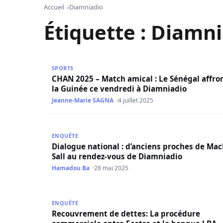
Accueil
Diamniadio
Étiquette :
Diamni
CHAN 2025 – Match amical : Le Sénégal affronte
SPORTS
CHAN 2025 – Match amical : Le Sénégal affro
la Guinée ce vendredi à Diamniadio
Jeanne-Marie SAGNA
4 juillet 2025
Dialogue national : d’anciens proches de Macky
ENQUÊTE
Dialogue national : d’anciens proches de Ma
Sall au rendez-vous de Diamniadio
Hamadou Ba
28 mai 2025
Recouvrement de dettes: La procédure commerci
ENQUÊTE
Recouvrement de dettes: La procédure