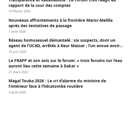
rapport de la cour des comptes
19 février 2025
Nouveaux affrontements à la frontière Maroc-Melilla
après des tentatives de passage
1 août 2026
Réseau homosexuel démantelé : six suspects, dont un
agent de l’UCAD, arrêtés à Keur Massar ; l’un avoue avoir
propagé le VIH depuis 2018
16 juin 2026
Le FRAPP et son avis sur le forum: « trois forums sur l’eau
auront lieu cette semaine à Dakar »
21 mars 2022
Magal Touba 2026 : Le cri d’alarme du ministre de
l’intérieur face à l’hécatombe routière
3 août 2026