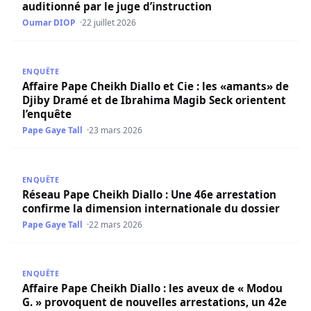
auditionné par le juge d’instruction
Oumar DIOP
22 juillet 2026
Affaire Pape Cheikh Diallo et Cie : les «amants» de Djiby
ENQUÊTE
Affaire Pape Cheikh Diallo et Cie : les «amants» de
Djiby Dramé et de Ibrahima Magib Seck orientent
l’enquête
Pape Gaye Tall
23 mars 2026
Réseau Pape Cheikh Diallo : Une 46e arrestation confirme
ENQUÊTE
Réseau Pape Cheikh Diallo : Une 46e arrestation
confirme la dimension internationale du dossier
Pape Gaye Tall
22 mars 2026
Affaire Pape Cheikh Diallo : les aveux de « Modou G. » pr
ENQUÊTE
Affaire Pape Cheikh Diallo : les aveux de « Modou
G. » provoquent de nouvelles arrestations, un 42e