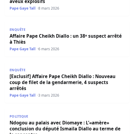
aveux explosifs
Pape Gaye Tall
8 mars 2026
Affaire Pape Cheikh Diallo : un 38ᵉ suspect arrêté à Thiès
ENQUÊTE
Affaire Pape Cheikh Diallo : un 38ᵉ suspect arrêté
à Thiès
Pape Gaye Tall
6 mars 2026
[Exclusif] Affaire Pape Cheikh Diallo : Nouveau coup de fi
ENQUÊTE
[Exclusif] Affaire Pape Cheikh Diallo : Nouveau
coup de filet de la gendarmerie, 4 suspects
arrêtés
Pape Gaye Tall
3 mars 2026
Ndogou au palais avec Diomaye : L’«amère» conclusion du
POLITIQUE
Ndogou au palais avec Diomaye : L’«amère»
conclusion du député Ismaila Diallo au terme de