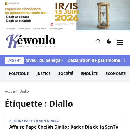
Aller au contenu
Rechercher
Men
Kéwoulo, le premier site d'information et d'investigation d
de FCFA en faveur du Sénégal
Déclaration de patrimoine : L’Os
URGENT
POLITIQUE
JUSTICE
SOCIÉTÉ
ENQUÊTE
ECONOMIE
Accueil
Diallo
Étiquette :
Diallo
Affaire Pape Cheikh Diallo : Kader Dia de la SenTV auditio
AFFAIRE PAPE CHEIKH DIALLO
Affaire Pape Cheikh Diallo : Kader Dia de la SenTV