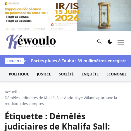
Aller au contenu
Rechercher
Men
Kéwoulo, le premier site d'information et d'investigation d
lementaires
Fortes pluies à Touba : 39 millimètres enregistrés 
URGENT
POLITIQUE
JUSTICE
SOCIÉTÉ
ENQUÊTE
ECONOMIE
Accueil
Démêlés judiciaires de Khalifa Sall: Abdoulaye Wilane approuve la
reddition des comptes
Étiquette :
Démêlés
judiciaires de Khalifa Sall: