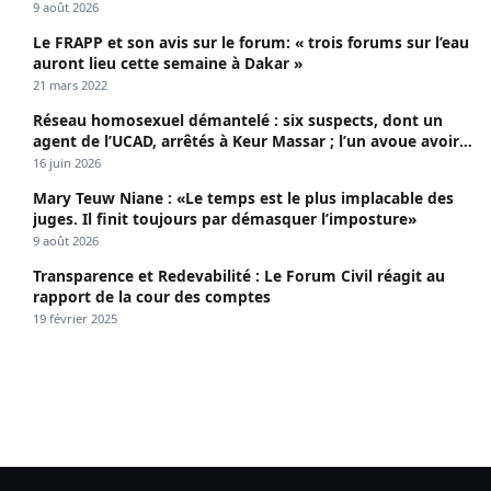
apothéose
9 août 2026
Le FRAPP et son avis sur le forum: « trois forums sur l’eau
auront lieu cette semaine à Dakar »
21 mars 2022
Réseau homosexuel démantelé : six suspects, dont un
agent de l’UCAD, arrêtés à Keur Massar ; l’un avoue avoir
propagé le VIH depuis 2018
16 juin 2026
Mary Teuw Niane : «Le temps est le plus implacable des
juges. Il finit toujours par démasquer l’imposture»
9 août 2026
Transparence et Redevabilité : Le Forum Civil réagit au
rapport de la cour des comptes
19 février 2025