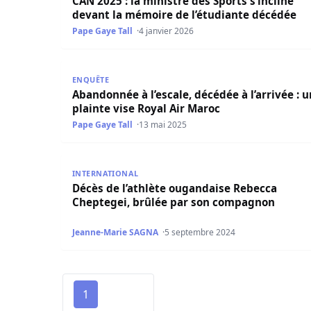
CAN 2025 : la ministre des Sports s’incline
devant la mémoire de l’étudiante décédée
Pape Gaye Tall
4 janvier 2026
Abandonnée à l’escale, décédée à l’arrivée : une
ENQUÊTE
Abandonnée à l’escale, décédée à l’arrivée : 
plainte vise Royal Air Maroc
Pape Gaye Tall
13 mai 2025
Décès de l’athlète ougandaise Rebecca Chepte
INTERNATIONAL
Décès de l’athlète ougandaise Rebecca
Cheptegei, brûlée par son compagnon
Jeanne-Marie SAGNA
5 septembre 2024
1