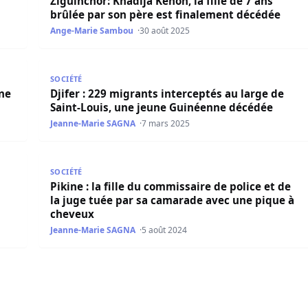
Ziguinchor: Khadija Kénon, la fille de 7 ans
brûlée par son père est finalement décédée
Ange-Marie Sambou
30 août 2025
 plainte vise Royal Air Maroc
Djifer : 229 migrants interceptés au large de Saint
SOCIÉTÉ
une
Djifer : 229 migrants interceptés au large de
Saint-Louis, une jeune Guinéenne décédée
Jeanne-Marie SAGNA
7 mars 2025
gei, brûlée par son compagnon
Pikine : la fille du commissaire de police et de la 
SOCIÉTÉ
Pikine : la fille du commissaire de police et de
la juge tuée par sa camarade avec une pique à
cheveux
Jeanne-Marie SAGNA
5 août 2024