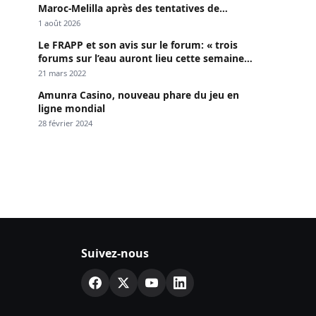
Maroc-Melilla après des tentatives de
passage
1 août 2026
Le FRAPP et son avis sur le forum: « trois
forums sur l’eau auront lieu cette semaine à
Dakar »
21 mars 2022
Amunra Casino, nouveau phare du jeu en
ligne mondial
28 février 2024
Suivez-nous