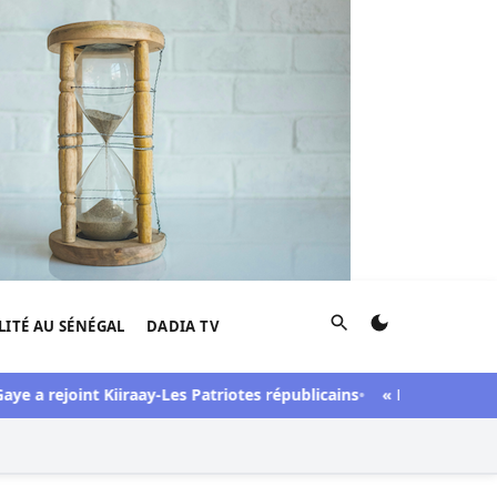
Rechercher
LITÉ AU SÉNÉGAL
DADIA TV
e a rejoint Kiiraay-Les Patriotes républicains
« Lesbienne », « s