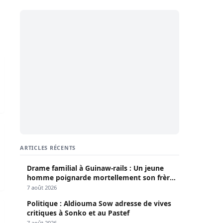
mercredi au cimetière musulman de Yoff
 voiture louée : ce que vous ignorez sur l’accident
ARTICLES RÉCENTS
Drame familial à Guinaw-rails : Un jeune
homme poignarde mortellement son frère
aîné
7 août 2026
Politique : Aldiouma Sow adresse de vives
par son père est finalement décédée
critiques à Sonko et au Pastef
7 août 2026