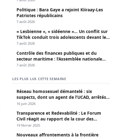
Politique : Bara Gaye a rejoint Kiiraay-Les
Patriotes républicains
7 août 2026
-Louis, une jeune Guinéenne décédée
« Lesbienne », « sidéenne »… Un conflit sur
TikTok conduit trois adolescents devant le
parquet
7 août 2026
Contrôle des finances publiques et du
secteur maritime : l’Assemblée nationale
convoque une session extraordinaire
7 août 2026
juge tuée par sa camarade avec une pique à cheveux
LES PLUS LUS CETTE SEMAINE
Réseau homosexuel démantelé : six
suspects, dont un agent de l’UCAD, arrêtés à
Keur Massar ; l’un avoue avoir propagé le
16 juin 2026
VIH depuis 2018
Transparence et Redevabilité : Le Forum
Civil réagit au rapport de la cour des
comptes
19 février 2025
Nouveaux affrontements à la frontière