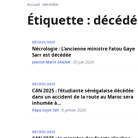
Accueil
décédée
Étiquette :
décédé
Nécrologie : L’ancienne ministre Fatou Gaye Sar
NÉCROLOGIE
Nécrologie : L’ancienne ministre Fatou Gaye
Sarr est décédée
Jeanne-Marie SAGNA
20 juin 2026
CAN 2025 : l’étudiante sénégalaise décédée dan
NÉCROLOGIE
CAN 2025 : l’étudiante sénégalaise décédée
dans un accident de la route au Maroc sera
inhumée à…
Pape Gaye Tall
8 janvier 2026
CAN 2025 : la ministre des Sports s’incline dev
NÉCROLOGIE