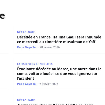
e
r est décédée
Décédée en France, Halima Gadji sera inhumée ce 
NÉCROLOGIE
Décédée en France, Halima Gadji sera inhumée
ce mercredi au cimetière musulman de Yoff
Pape Gaye Tall
28 janvier 2026
s un accident de la route au Maroc sera inhumée à…
Étudiante décédée au Maroc, une autre dans le coma,
FAITS DIVERS & INSOLITES
Étudiante décédée au Maroc, une autre dans le
coma, voiture louée : ce que vous ignorez sur
l’accident
Pape Gaye Tall
5 janvier 2026
ant la mémoire de l’étudiante décédée
Ziguinchor: Khadija Kénon, la fille de 7 ans brûlée 
NÉCROLOGIE