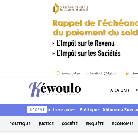
Aller au contenu
A LA UNE
P
Kéwoulo, le premier site d'information et d'inves
de mortellement son frère aîné
Politique : Aldiouma Sow adres
URGENT
POLITIQUE
JUSTICE
SOCIÉTÉ
ENQUÊTE
ECONOMIE