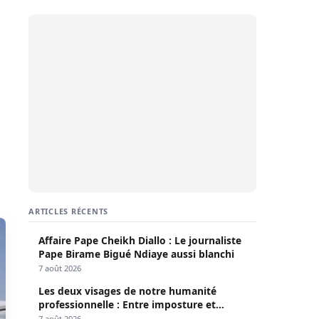
ARTICLES RÉCENTS
Affaire Pape Cheikh Diallo : Le journaliste
Pape Birame Bigué Ndiaye aussi blanchi
7 août 2026
Les deux visages de notre humanité
professionnelle : Entre imposture et
héroïsme silencieux (Par Pr Moussa Seydi)
7 août 2026