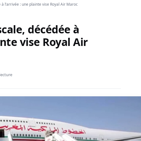
 l’arrivée : une plainte vise Royal Air Maroc
cale, décédée à
inte vise Royal Air
lecture