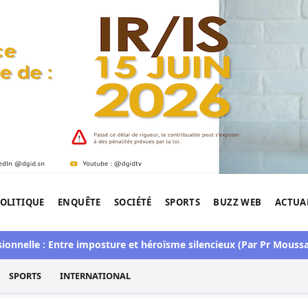
OLITIQUE
ENQUÊTE
SOCIÉTÉ
SPORTS
BUZZ WEB
ACTUA
tigation de l'Afrique.
e : Entre imposture et héroïsme silencieux (Par Pr Moussa Seydi
SPORTS
INTERNATIONAL