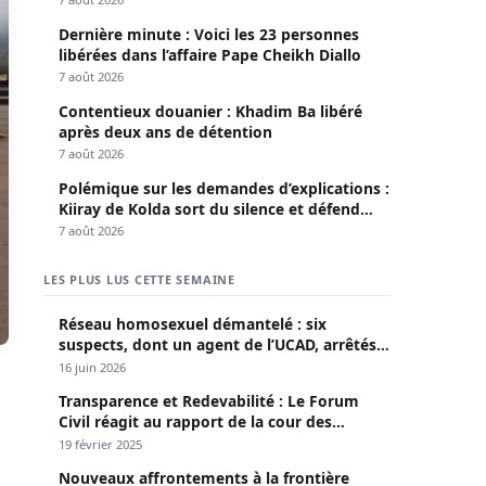
Dernière minute : Voici les 23 personnes
libérées dans l’affaire Pape Cheikh Diallo
7 août 2026
Contentieux douanier : Khadim Ba libéré
après deux ans de détention
7 août 2026
Polémique sur les demandes d’explications :
Kiiray de Kolda sort du silence et défend
Mamadou Lamine Dianté
7 août 2026
LES PLUS LUS CETTE SEMAINE
Réseau homosexuel démantelé : six
suspects, dont un agent de l’UCAD, arrêtés à
Keur Massar ; l’un avoue avoir propagé le
16 juin 2026
VIH depuis 2018
Transparence et Redevabilité : Le Forum
Civil réagit au rapport de la cour des
comptes
19 février 2025
Nouveaux affrontements à la frontière