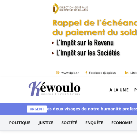
Aller au contenu
A LA UNE
P
Kéwoulo, le premier site d'information et d'inves
ussi blanchi
Les deux visages de notre humanité professionnell
URGENT
POLITIQUE
JUSTICE
SOCIÉTÉ
ENQUÊTE
ECONOMIE