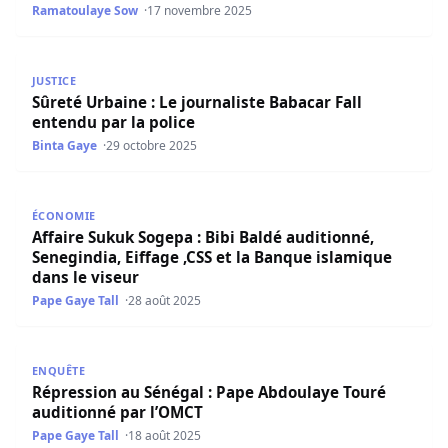
Ramatoulaye Sow
17 novembre 2025
Sûreté Urbaine : Le journaliste Babacar Fall entendu par l
JUSTICE
Sûreté Urbaine : Le journaliste Babacar Fall
entendu par la police
Binta Gaye
29 octobre 2025
Affaire Sukuk Sogepa : Bibi Baldé auditionné, Senegindia, 
ÉCONOMIE
Affaire Sukuk Sogepa : Bibi Baldé auditionné,
Senegindia, Eiffage ,CSS et la Banque islamique
dans le viseur
Pape Gaye Tall
28 août 2025
Répression au Sénégal : Pape Abdoulaye Touré auditionn
ENQUÊTE
Répression au Sénégal : Pape Abdoulaye Touré
auditionné par l’OMCT
Pape Gaye Tall
18 août 2025