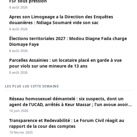
FSF sous pression
8 août 2026
Apres son Limogeage a la Direction des Enquêtes
douanières : Ndiaga Soumaré vide son sac
8 août 2026
Élections territoriales 2027 : Modou Diagne Fada charge
Diomaye Faye
8 août 2026
Parcelles Assainies : un locataire placé en garde à vue
pour viols sur une mineure de 13 ans
8 août 2026
LES PLUS LUS CETTE SEMAINE
Réseau homosexuel démantelé : six suspects, dont un
agent de l’UCAD, arrêtés à Keur Massar ; l’un avoue avoir
propagé le VIH depuis 2018
16 juin 2026
Transparence et Redevabilité : Le Forum Civil réagit au
rapport de la cour des comptes
19 février 2025