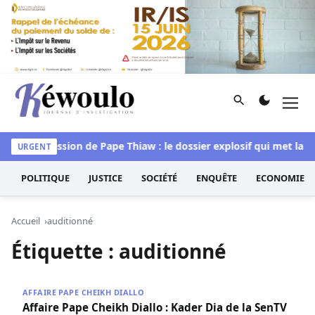
Aller au contenu
Rechercher
Men
Kéwoulo, le premier site d'information et d'investigation d
 »
Succession de Pape Thiaw : le dossier explosif qui met la FS
URGENT
POLITIQUE
JUSTICE
SOCIÉTÉ
ENQUÊTE
ECONOMIE
Accueil
auditionné
Étiquette :
auditionné
Affaire Pape Cheikh Diallo : Kader Dia de la SenTV auditio
AFFAIRE PAPE CHEIKH DIALLO
Affaire Pape Cheikh Diallo : Kader Dia de la SenTV