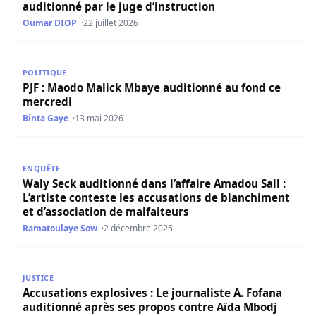
auditionné par le juge d’instruction
Oumar DIOP
22 juillet 2026
PJF : Maodo Malick Mbaye auditionné au fond ce mercred
POLITIQUE
PJF : Maodo Malick Mbaye auditionné au fond ce
mercredi
Binta Gaye
13 mai 2026
Waly Seck auditionné dans l’affaire Amadou Sall : L’artist
ENQUÊTE
Waly Seck auditionné dans l’affaire Amadou Sall :
L’artiste conteste les accusations de blanchiment
et d’association de malfaiteurs
Ramatoulaye Sow
2 décembre 2025
Accusations explosives : Le journaliste A. Fofana auditi
JUSTICE
Accusations explosives : Le journaliste A. Fofana
auditionné après ses propos contre Aïda Mbodj