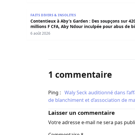
Contentieux à Aby’s Garden : Des soupçons sur 
FAITS DIVERS & INSOLITES
Contentieux à Aby’s Garden : Des soupçons sur 42
millions F CFA, Aby Ndour inculpée pour abus de b
sociaux
6 août 2026
1 commentaire
Ping :
​Waly Seck auditionné dans l’aff
de blanchiment et d’association de mal
Laisser un commentaire
Votre adresse e-mail ne sera pas publ
Commentaire
*