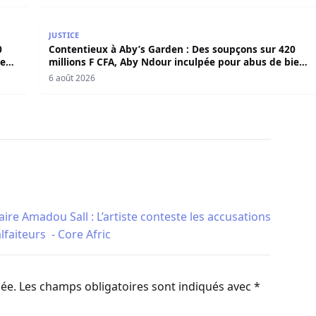
420 millions F CFA, Aby Ndour inculpée pour abus de biens
Contentieux à Aby’s Garden : Des soupçons sur 420 
JUSTICE
0
Contentieux à Aby’s Garden : Des soupçons sur 420
iens
millions F CFA, Aby Ndour inculpée pour abus de biens
sociaux
6 août 2026
aire Amadou Sall : L’artiste conteste les accusations
faiteurs - Core Afric
iée.
Les champs obligatoires sont indiqués avec
*