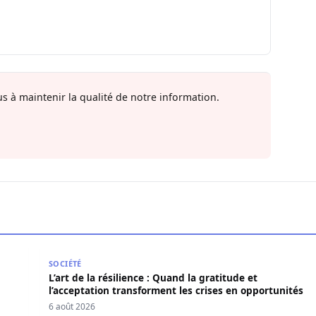
s à maintenir la qualité de notre information.
en force politique et spirituelle
L’art de la résilience : Quand la gratitude et l’acce
SOCIÉTÉ
L’art de la résilience : Quand la gratitude et
l’acceptation transforment les crises en opportunités
6 août 2026