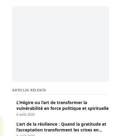
ARTICLES RÉCENTS
L’Hégire ou l’art de transformer la
vulnérabilité en force politique et spirituelle
6 août 2026
L’art de la résilience : Quand la gratitude et
l’acceptation transforment les crises en
opportunités
6 août 2026