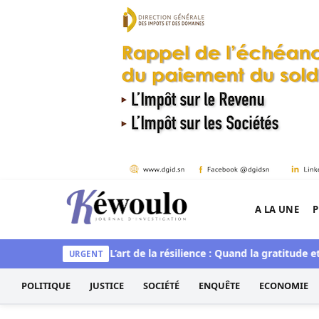
Aller au contenu
A LA UNE
P
Kéwoulo, le premier site d'information et d'inves
e et spirituelle
L’art de la résilience : Quand la gratitude et l’
URGENT
POLITIQUE
JUSTICE
SOCIÉTÉ
ENQUÊTE
ECONOMIE