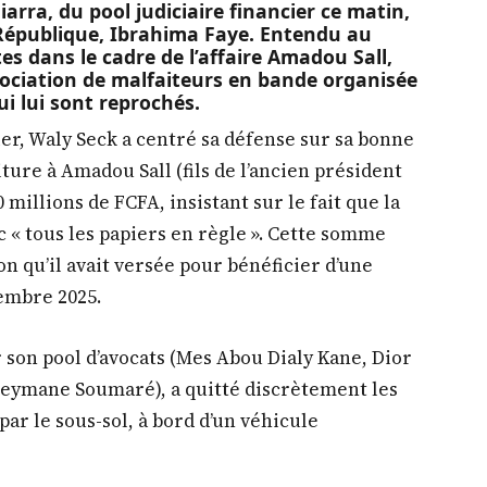
iarra, du pool judiciaire financier ce matin,
République, Ibrahima Faye. Entendu au
s dans le cadre de l’affaire Amadou Sall,
association de malfaiteurs en bande organisée
i lui sont reprochés.
er, Waly Seck a centré sa défense sur sa bonne
iture à Amadou Sall (fils de l’ancien président
millions de FCFA, insistant sur le fait que la
c « tous les papiers en règle ». Cette somme
n qu’il avait versée pour bénéficier d’une
embre 2025.
ar son pool d’avocats (Mes Abou Dialy Kane, Dior
uleymane Soumaré), a quitté discrètement les
par le sous-sol, à bord d’un véhicule