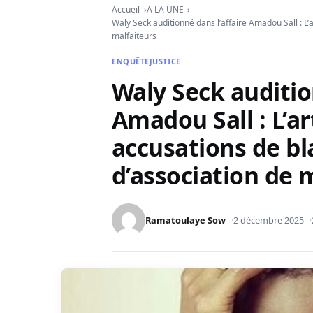
Accueil
A LA UNE
Waly Seck auditionné dans l’affaire Amadou Sall : L’
malfaiteurs
ENQUÊTE
JUSTICE
Waly Seck auditio
Amadou Sall : L’ar
accusations de b
d’association de 
Ramatoulaye Sow
2 décembre 2025