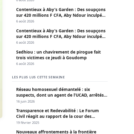
Contentieux à Aby’s Garden : Des soupçons
sur 420 millions F CFA, Aby Ndour inculpée
pour abus de biens sociaux
6 août 2026
Contentieux à Aby’s Garden : Des soupçons
sur 420 millions F CFA, Aby Ndour inculpée
pour abus de biens sociaux
6 août 2026
Sedhiou : un chavirement de pirogue fait
trois victimes ce jeudi à Goudomp
6 août 2026
LES PLUS LUS CETTE SEMAINE
Réseau homosexuel démantelé : six
suspects, dont un agent de l’UCAD, arrêtés à
Keur Massar ; l’un avoue avoir propagé le
16 juin 2026
VIH depuis 2018
Transparence et Redevabilité : Le Forum
Civil réagit au rapport de la cour des
comptes
19 février 2025
Nouveaux affrontements à la frontière