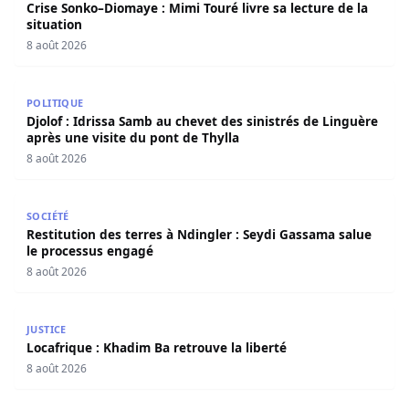
Crise Sonko–Diomaye : Mimi Touré livre sa lecture de la
situation
8 août 2026
Djolof : Idrissa Samb au chevet des sinistrés de Linguère 
POLITIQUE
Djolof : Idrissa Samb au chevet des sinistrés de Linguère
après une visite du pont de Thylla
8 août 2026
Restitution des terres à Ndingler : Seydi Gassama salue 
SOCIÉTÉ
Restitution des terres à Ndingler : Seydi Gassama salue
le processus engagé
8 août 2026
Locafrique : Khadim Ba retrouve la liberté
JUSTICE
Locafrique : Khadim Ba retrouve la liberté
8 août 2026