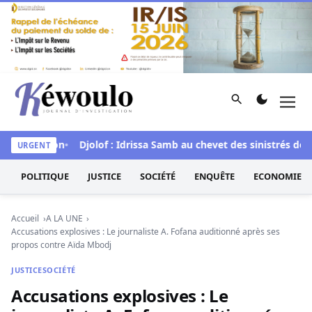
Aller au contenu
Rechercher
Men
Kéwoulo, le premier site d'information et d'investigation d
la situation
Djolof : Idrissa Samb au chevet des sinistrés de Li
URGENT
POLITIQUE
JUSTICE
SOCIÉTÉ
ENQUÊTE
ECONOMIE
Accueil
A LA UNE
Accusations explosives : Le journaliste A. Fofana auditionné après ses
propos contre Aïda Mbodj
JUSTICE
SOCIÉTÉ
Accusations explosives : Le