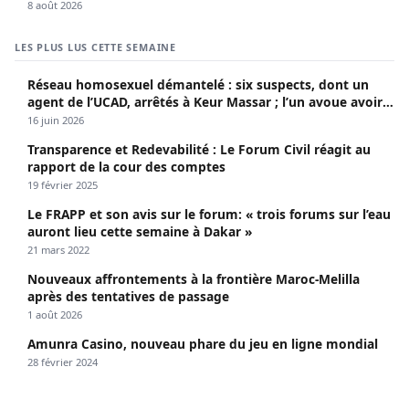
8 août 2026
LES PLUS LUS CETTE SEMAINE
Réseau homosexuel démantelé : six suspects, dont un
agent de l’UCAD, arrêtés à Keur Massar ; l’un avoue avoir
propagé le VIH depuis 2018
16 juin 2026
Transparence et Redevabilité : Le Forum Civil réagit au
rapport de la cour des comptes
19 février 2025
Le FRAPP et son avis sur le forum: « trois forums sur l’eau
auront lieu cette semaine à Dakar »
21 mars 2022
Nouveaux affrontements à la frontière Maroc-Melilla
après des tentatives de passage
1 août 2026
Amunra Casino, nouveau phare du jeu en ligne mondial
28 février 2024