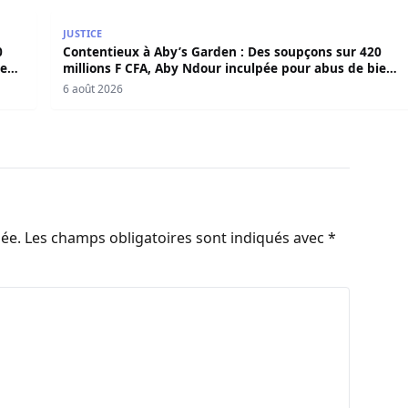
420 millions F CFA, Aby Ndour inculpée pour abus de biens
Contentieux à Aby’s Garden : Des soupçons sur 420 
JUSTICE
0
Contentieux à Aby’s Garden : Des soupçons sur 420
iens
millions F CFA, Aby Ndour inculpée pour abus de biens
sociaux
6 août 2026
iée.
Les champs obligatoires sont indiqués avec
*