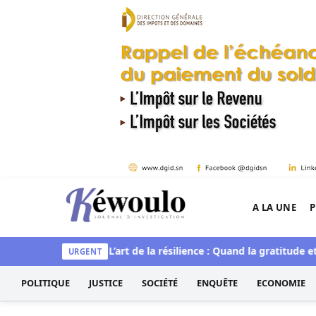
Aller au contenu
A LA UNE
P
Kéwoulo, le premier site d'information et d'inves
et spirituelle
L’art de la résilience : Quand la gratitude et l’a
URGENT
POLITIQUE
JUSTICE
SOCIÉTÉ
ENQUÊTE
ECONOMIE