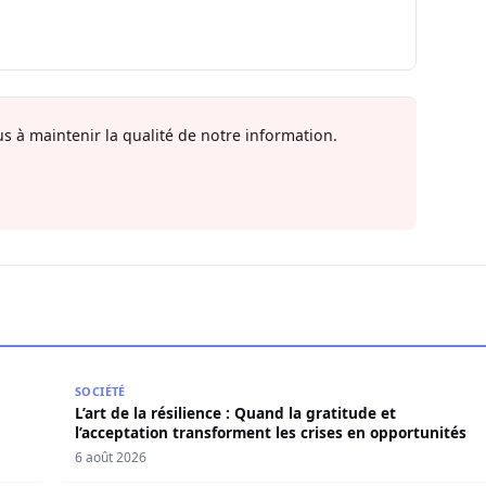
s à maintenir la qualité de notre information.
en force politique et spirituelle
L’art de la résilience : Quand la gratitude et l’acce
SOCIÉTÉ
L’art de la résilience : Quand la gratitude et
l’acceptation transforment les crises en opportunités
6 août 2026