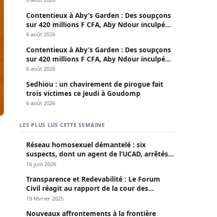
Contentieux à Aby’s Garden : Des soupçons
sur 420 millions F CFA, Aby Ndour inculpée
pour abus de biens sociaux
6 août 2026
Contentieux à Aby’s Garden : Des soupçons
sur 420 millions F CFA, Aby Ndour inculpée
pour abus de biens sociaux
6 août 2026
Sedhiou : un chavirement de pirogue fait
trois victimes ce jeudi à Goudomp
6 août 2026
LES PLUS LUS CETTE SEMAINE
Réseau homosexuel démantelé : six
suspects, dont un agent de l’UCAD, arrêtés à
Keur Massar ; l’un avoue avoir propagé le
16 juin 2026
VIH depuis 2018
Transparence et Redevabilité : Le Forum
Civil réagit au rapport de la cour des
comptes
19 février 2025
Nouveaux affrontements à la frontière