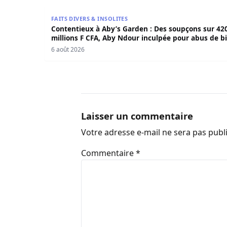
Contentieux à Aby’s Garden : Des soupçons sur 
FAITS DIVERS & INSOLITES
Contentieux à Aby’s Garden : Des soupçons sur 42
millions F CFA, Aby Ndour inculpée pour abus de b
sociaux
6 août 2026
Laisser un commentaire
Votre adresse e-mail ne sera pas publ
Commentaire
*