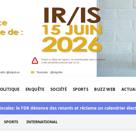
OLITIQUE
ENQUÊTE
SOCIÉTÉ
SPORTS
BUZZ WEB
ACTUA
tigation de l'Afrique.
ales: le FDR dénonce des retards et réclame un calendrier électora
SPORTS
INTERNATIONAL