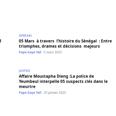
ort et 05 blessés graves
05 Mars à travers l’histoire du Sénégal : Entre tr
SENEGAL
1
05 Mars à travers l’histoire du Sénégal : Entre
triomphes, drames et décisions majeurs
Pape Gaye Tall
5 mars 2025
res du 05 février 2025
Affaire Moustapha Dieng :La police de Yeumbeul int
JUSTICE
Affaire Moustapha Dieng :La police de
Yeumbeul interpelle 05 suspects clés dans le
meurtre
Pape Gaye Tall
25 janvier 2025