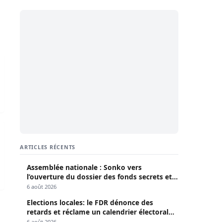
iomphes, drames et décisions majeurs
erpelle 05 suspects clés dans le meurtre
ARTICLES RÉCENTS
Assemblée nationale : Sonko vers
l’ouverture du dossier des fonds secrets et
de la déclaration de patrimoine
6 août 2026
Elections locales: le FDR dénonce des
retards et réclame un calendrier électoral
clair
6 août 2026