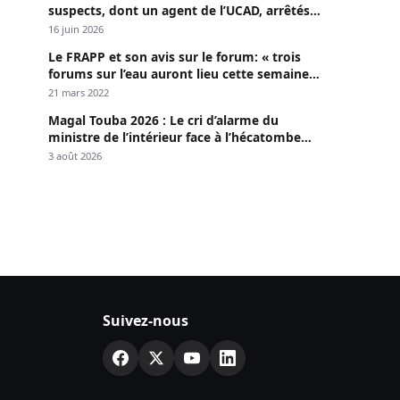
suspects, dont un agent de l’UCAD, arrêtés à
Keur Massar ; l’un avoue avoir propagé le
16 juin 2026
VIH depuis 2018
Le FRAPP et son avis sur le forum: « trois
forums sur l’eau auront lieu cette semaine à
Dakar »
21 mars 2022
Magal Touba 2026 : Le cri d’alarme du
ministre de l’intérieur face à l’hécatombe
routière
3 août 2026
Suivez-nous