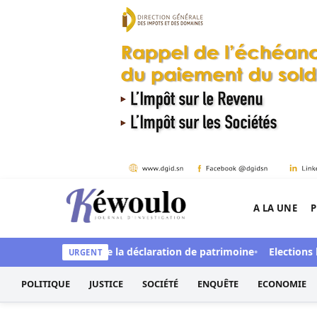
Aller au contenu
A LA UNE
P
Kéwoulo, le premier site d'information et d'inves
 fonds secrets et de la déclaration de patrimoine
Elections loc
URGENT
POLITIQUE
JUSTICE
SOCIÉTÉ
ENQUÊTE
ECONOMIE