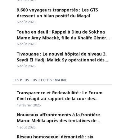
9.600 voyageurs transportés : Les GTS
dressent un bilan positif du Magal
6 août 2026
Touba en deuil : Rappel à Dieu de Sokhna
Mame Amy Mbacké, fille du Khalife Général
des Mourides
6 août 2026
Tivaouane : Le nouvel hôpital de niveau 3,
Seydi El Hadji Malick Sy opérationnel dès
lundi
6 août 2026
LES PLUS LUS CETTE SEMAINE
Transparence et Redevabilité : Le Forum
Civil réagit au rapport de la cour des
comptes
19 février 2025
Nouveaux affrontements à la frontière
Maroc-Melilla après des tentatives de
passage
1 août 2026
Réseau homosexuel démantelé : six