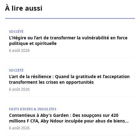
À lire aussi
L’Hégire ou l’art de transformer la vulnérabilité en force po
SOCIÉTÉ
L’Hégire ou l’art de transformer la vulnérabilité en force
politique et spirituelle
6 août 2026
L’art de la résilience : Quand la gratitude et l’acceptatio
SOCIÉTÉ
L’art de la résilience : Quand la gratitude et l’acceptation
transforment les crises en opportunités
6 août 2026
Contentieux à Aby’s Garden : Des soupçons sur 420 milli
FAITS DIVERS & INSOLITES
Contentieux à Aby’s Garden : Des soupçons sur 420
millions F CFA, Aby Ndour inculpée pour abus de biens
sociaux
6 août 2026