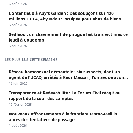
sociaux
6 août 2026
Contentieux à Aby’s Garden : Des soupçons sur 420
millions F CFA, Aby Ndour inculpée pour abus de biens
sociaux
6 août 2026
Sedhiou : un chavirement de pirogue fait trois victimes ce
jeudi à Goudomp
6 août 2026
LES PLUS LUS CETTE SEMAINE
Réseau homosexuel démantelé : six suspects, dont un
agent de l’UCAD, arrêtés à Keur Massar ; l’un avoue avoir
propagé le VIH depuis 2018
16 juin 2026
Transparence et Redevabilité : Le Forum Civil réagit au
rapport de la cour des comptes
19 février 2025
Nouveaux affrontements à la frontière Maroc-Melilla
après des tentatives de passage
1 août 2026