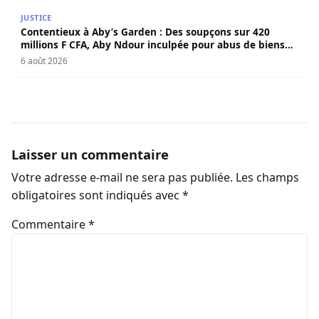
Contentieux à Aby’s Garden : Des soupçons sur 420 milli
JUSTICE
Contentieux à Aby’s Garden : Des soupçons sur 420
millions F CFA, Aby Ndour inculpée pour abus de biens
sociaux
6 août 2026
Laisser un commentaire
Votre adresse e-mail ne sera pas publiée.
Les champs
obligatoires sont indiqués avec
*
Commentaire
*