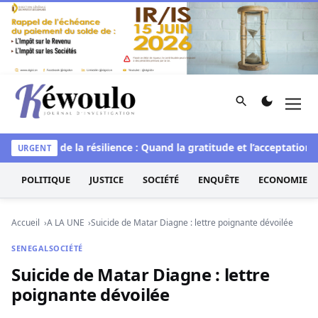
Aller au contenu
Rechercher
Men
Kéwoulo, le premier site d'information et d'investigation d
le
L’art de la résilience : Quand la gratitude et l’acceptation tr
URGENT
POLITIQUE
JUSTICE
SOCIÉTÉ
ENQUÊTE
ECONOMIE
Accueil
A LA UNE
Suicide de Matar Diagne : lettre poignante dévoilée
SENEGAL
SOCIÉTÉ
Suicide de Matar Diagne : lettre
poignante dévoilée