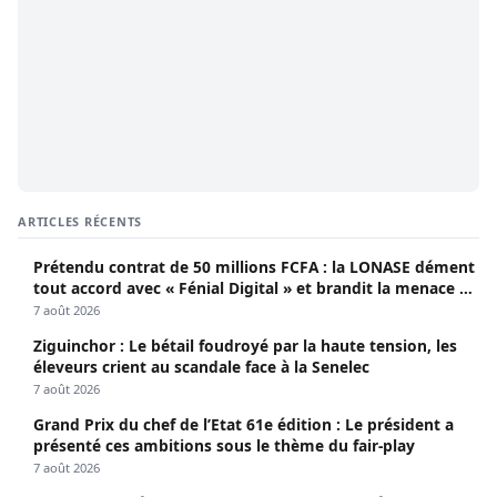
ARTICLES RÉCENTS
Prétendu contrat de 50 millions FCFA : la LONASE dément
tout accord avec « Fénial Digital » et brandit la menace de
poursuites
7 août 2026
Ziguinchor : Le bétail foudroyé par la haute tension, les
éleveurs crient au scandale face à la Senelec
7 août 2026
Grand Prix du chef de l’Etat 61e édition : Le président a
présenté ces ambitions sous le thème du fair-play
7 août 2026