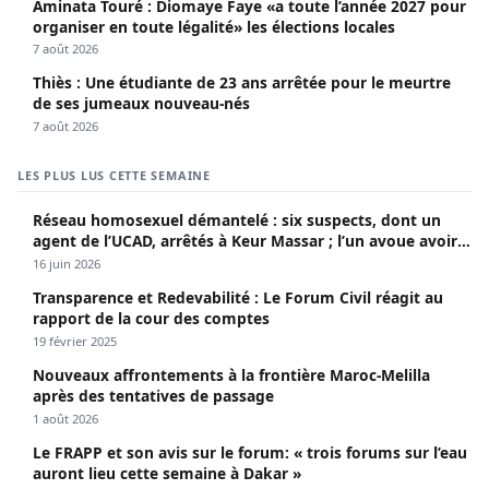
Aminata Touré : Diomaye Faye «a toute l’année 2027 pour
organiser en toute légalité» les élections locales
7 août 2026
Thiès : Une étudiante de 23 ans arrêtée pour le meurtre
de ses jumeaux nouveau-nés
7 août 2026
LES PLUS LUS CETTE SEMAINE
Réseau homosexuel démantelé : six suspects, dont un
agent de l’UCAD, arrêtés à Keur Massar ; l’un avoue avoir
propagé le VIH depuis 2018
16 juin 2026
Transparence et Redevabilité : Le Forum Civil réagit au
rapport de la cour des comptes
19 février 2025
Nouveaux affrontements à la frontière Maroc-Melilla
après des tentatives de passage
1 août 2026
Le FRAPP et son avis sur le forum: « trois forums sur l’eau
auront lieu cette semaine à Dakar »