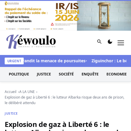
Aller au contenu
Rechercher
Men
Kéwoulo, le premier site d'information et d'investigation d
l » et brandit la menace de poursuites
Ziguinchor : Le bétail f
URGENT
POLITIQUE
JUSTICE
SOCIÉTÉ
ENQUÊTE
ECONOMIE
Accueil
A LA UNE
Explosion de gaz à Liberté 6 : le lutteur Albarka risque deux ans de prison,
le délibéré attendu
JUSTICE
Explosion de gaz à Liberté 6 : le