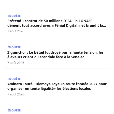
Prétendu contrat de 50 millions FCFA : la LONASE dément t
ENQUÊTE
Prétendu contrat de 50 millions FCFA : la LONASE
dément tout accord avec « Fénial Digital » et brandit la
menace de poursuites
7 août 2026
Ziguinchor : Le bétail foudroyé par la haute tension, les é
ENQUÊTE
Ziguinchor : Le bétail foudroyé par la haute tension, les
éleveurs crient au scandale face à la Senelec
7 août 2026
Aminata Touré : Diomaye Faye «a toute l’année 2027 pour o
ENQUÊTE
Aminata Touré : Diomaye Faye «a toute l’année 2027 pour
organiser en toute légalité» les élections locales
7 août 2026
Drame familial à Guinaw-rails : Un jeune homme poignar
ENQUÊTE