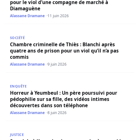
pour le viol d’une compagne de marché à
Diamaguène
Alassane Dramane
11 juin 2026
Chambre criminelle de Thiès : Blanchi après quatre ans de
SOCIÉTÉ
Chambre criminelle de Thiès : Blanchi après
quatre ans de prison pour un viol qu’il n’a pas
commis
Alassane Dramane
9 juin 2026
Horreur à Yeumbeul : Un père poursuivi pour pédophilie s
ENQUÊTE
Horreur à Yeumbeul : Un père poursuivi pour
pédophilie sur sa fille, des vidéos intimes
découvertes dans son téléphone
Alassane Dramane
8 juin 2026
Scandale à Koungheul : une grand-mère vend le silence sur 
JUSTICE