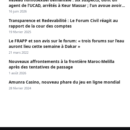
agent de l’UCAD, arrêtés à Keur Massar ; l’un avoue avoir
propagé le VIH depuis 2018
16 juin 2026
Transparence et Redevabilité : Le Forum Civil réagit au
rapport de la cour des comptes
19 février 2025
Le FRAPP et son avis sur le forum: « trois forums sur l’eau
auront lieu cette semaine à Dakar »
21 mars 2022
Nouveaux affrontements à la frontière Maroc-Melilla
après des tentatives de passage
1 août 2026
Amunra Casino, nouveau phare du jeu en ligne mondial
28 février 2024