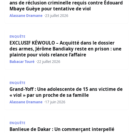
ans de réclusion criminelle requis contre Édouard
Mbaye Guèye pour tentative de viol
Alassane Dramane
23 juillet 2026
EXCLUSIF KÉWOULO – Acquitté dans le dossier des armes, J
ENQUÊTE
EXCLUSIF KÉWOULO – Acquitté dans le dossier
des armes, Jérôme Bandiaky reste en prison : une
plainte pour viols relance l’affaire
Babacar Touré
22 juillet 2026
Grand-Yoff : Une adolescente de 15 ans victime de « viol 
ENQUÊTE
Grand-Yoff : Une adolescente de 15 ans victime de
« viol » par un proche de sa famille
Alassane Dramane
17 juin 2026
Banlieue de Dakar : Un commerçant interpellé pour le 
ENQUÊTE
Banlieue de Dakar : Un commerçant interpellé