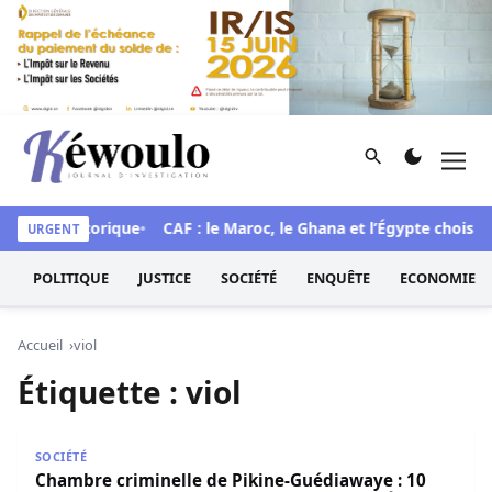
Aller au contenu
Rechercher
Men
Kéwoulo, le premier site d'information et d'investigation d
ne mue historique
CAF : le Maroc, le Ghana et l’Égypte choisis 
URGENT
POLITIQUE
JUSTICE
SOCIÉTÉ
ENQUÊTE
ECONOMIE
Accueil
viol
Étiquette :
viol
Chambre criminelle de Pikine-Guédiawaye : 10 ans de réc
SOCIÉTÉ
Chambre criminelle de Pikine-Guédiawaye : 10