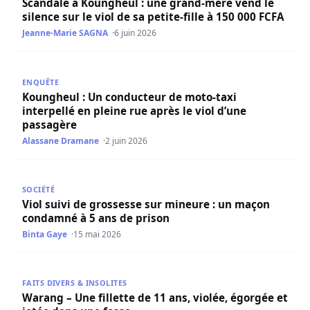
Scandale à Koungheul : une grand-mère vend le
silence sur le viol de sa petite-fille à 150 000 FCFA
Jeanne-Marie SAGNA
6 juin 2026
Koungheul : Un conducteur de moto-taxi interpellé en ple
ENQUÊTE
Koungheul : Un conducteur de moto-taxi
interpellé en pleine rue après le viol d’une
passagère
Alassane Dramane
2 juin 2026
Viol suivi de grossesse sur mineure : un maçon condamné
SOCIÉTÉ
Viol suivi de grossesse sur mineure : un maçon
condamné à 5 ans de prison
Binta Gaye
15 mai 2026
Warang – Une fillette de 11 ans, violée, égorgée et jetée
FAITS DIVERS & INSOLITES
Warang – Une fillette de 11 ans, violée, égorgée et