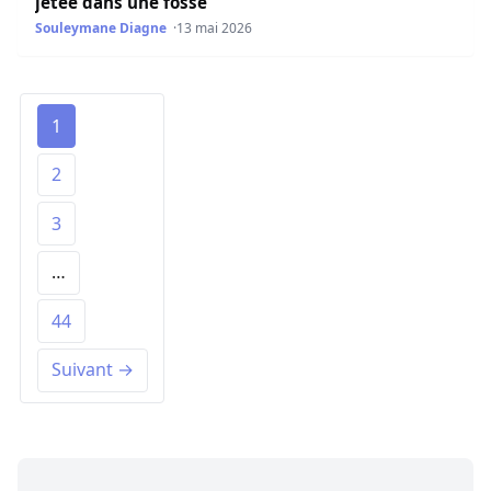
jetée dans une fosse
Souleymane Diagne
13 mai 2026
1
2
3
…
44
Suivant →