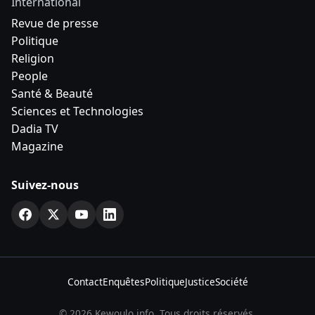
International
Revue de presse
Politique
Religion
People
Santé & Beauté
Sciences et Technologies
Dadia TV
Magazine
Suivez-nous
Contact
Enquêtes
Politique
Justice
Société
© 2026 Kewoulo.info. Tous droits réservés.