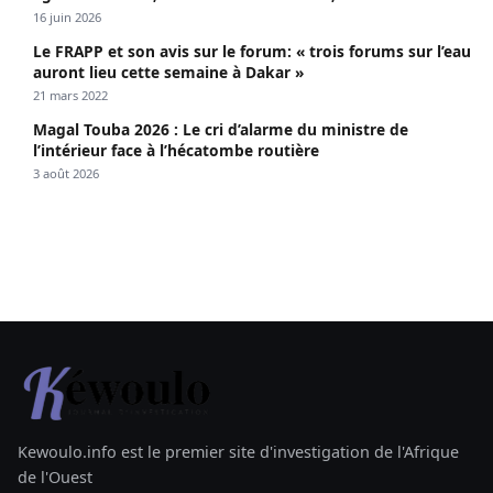
propagé le VIH depuis 2018
16 juin 2026
Le FRAPP et son avis sur le forum: « trois forums sur l’eau
auront lieu cette semaine à Dakar »
21 mars 2022
Magal Touba 2026 : Le cri d’alarme du ministre de
l’intérieur face à l’hécatombe routière
3 août 2026
Kewoulo.info est le premier site d'investigation de l'Afrique
de l'Ouest