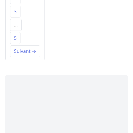
3
…
5
Suivant →