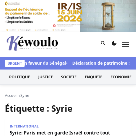
Aller au contenu
Rechercher
Men
Kéwoulo, le premier site d'information et d'investigation d
 de FCFA en faveur du Sénégal
Déclaration de patrimoine : L’Os
URGENT
POLITIQUE
JUSTICE
SOCIÉTÉ
ENQUÊTE
ECONOMIE
Accueil
Syrie
Étiquette :
Syrie
Syrie: Paris met en garde Israël contre tout déploiement m
INTERNATIONAL
Syrie: Paris met en garde Israël contre tout