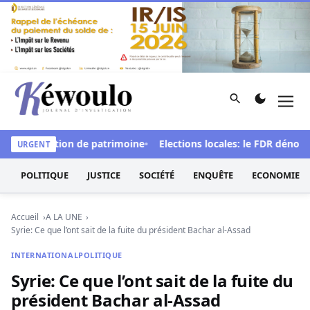
Aller au contenu
Rechercher
Men
Kéwoulo, le premier site d'information et d'investigation d
déclaration de patrimoine
Elections locales: le FDR dénonce des 
URGENT
POLITIQUE
JUSTICE
SOCIÉTÉ
ENQUÊTE
ECONOMIE
Accueil
A LA UNE
Syrie: Ce que l’ont sait de la fuite du président Bachar al-Assad
INTERNATIONAL
POLITIQUE
Syrie: Ce que l’ont sait de la fuite du
président Bachar al-Assad