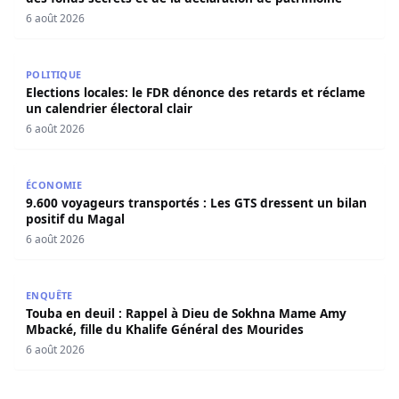
6 août 2026
Elections locales: le FDR dénonce des retards et réclame u
POLITIQUE
Elections locales: le FDR dénonce des retards et réclame
un calendrier électoral clair
6 août 2026
9.600 voyageurs transportés : Les GTS dressent un bilan 
ÉCONOMIE
9.600 voyageurs transportés : Les GTS dressent un bilan
positif du Magal
6 août 2026
Touba en deuil : Rappel à Dieu de Sokhna Mame Amy Mbac
ENQUÊTE
Touba en deuil : Rappel à Dieu de Sokhna Mame Amy
Mbacké, fille du Khalife Général des Mourides
6 août 2026