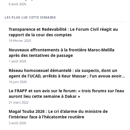
6 août 2026
LES PLUS LUS CETTE SEMAINE
Transparence et Redevabilité : Le Forum Civil réagit au
rapport de la cour des comptes
19 février 2025
Nouveaux affrontements à la frontière Maroc-Melilla
après des tentatives de passage
1 août 2026
Réseau homosexuel démantelé : six suspects, dont un
agent de l’UCAD, arrêtés à Keur Massar ; l’un avoue avoir
propagé le VIH depuis 2018
16 juin 2026
Le FRAPP et son avis sur le forum: « trois forums sur l’eau
auront lieu cette semaine à Dakar »
21 mars 2022
Magal Touba 2026 : Le cri d’alarme du ministre de
l’intérieur face à l’hécatombe routière
3 août 2026