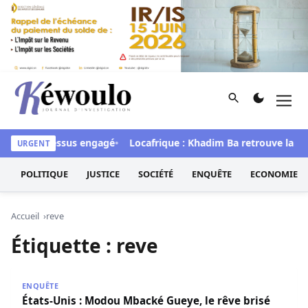
Aller au contenu
Rechercher
Men
Kéwoulo, le premier site d'information et d'investigation d
lue le processus engagé
Locafrique : Khadim Ba retrouve la libe
URGENT
POLITIQUE
JUSTICE
SOCIÉTÉ
ENQUÊTE
ECONOMIE
Accueil
reve
Étiquette :
reve
États-Unis : Modou Mbacké Gueye, le rêve brisé d’un séné
ENQUÊTE
États-Unis : Modou Mbacké Gueye, le rêve brisé