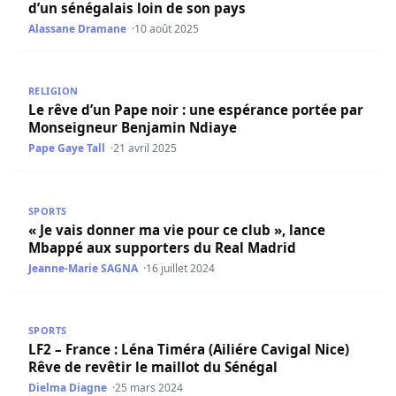
d’un sénégalais loin de son pays
Alassane Dramane
10 août 2025
Le rêve d’un Pape noir : une espérance portée par Mons
RELIGION
Le rêve d’un Pape noir : une espérance portée par
Monseigneur Benjamin Ndiaye
Pape Gaye Tall
21 avril 2025
« Je vais donner ma vie pour ce club », lance Mbappé au
SPORTS
« Je vais donner ma vie pour ce club », lance
Mbappé aux supporters du Real Madrid
Jeanne-Marie SAGNA
16 juillet 2024
LF2 – France : Léna Timéra (Ailiére Cavigal Nice) Rêve de r
SPORTS
LF2 – France : Léna Timéra (Ailiére Cavigal Nice)
Rêve de revêtir le maillot du Sénégal
Dielma Diagne
25 mars 2024