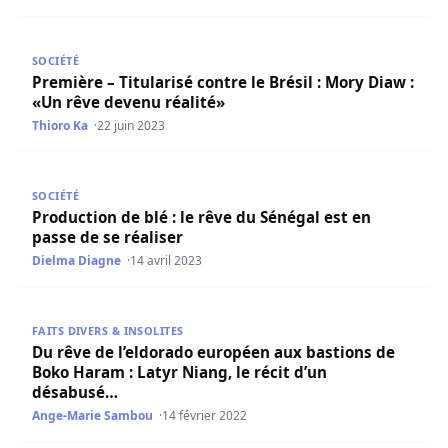
Première – Titularisé contre le Brésil : Mory Diaw : «Un r
SOCIÉTÉ
Première – Titularisé contre le Brésil : Mory Diaw :
«Un rêve devenu réalité»
Thioro Ka
22 juin 2023
Production de blé : le rêve du Sénégal est en passe de se 
SOCIÉTÉ
Production de blé : le rêve du Sénégal est en
passe de se réaliser
Dielma Diagne
14 avril 2023
Du rêve de l’eldorado européen aux bastions de Boko Har
FAITS DIVERS & INSOLITES
Du rêve de l’eldorado européen aux bastions de
Boko Haram : Latyr Niang, le récit d’un
désabusé…
Ange-Marie Sambou
14 février 2022