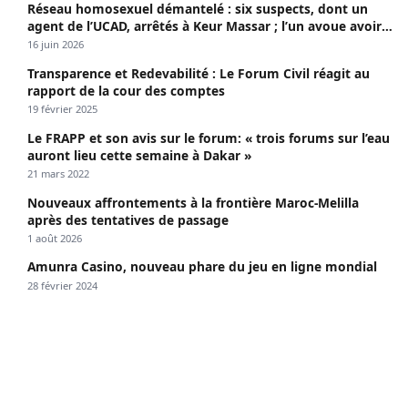
Réseau homosexuel démantelé : six suspects, dont un
agent de l’UCAD, arrêtés à Keur Massar ; l’un avoue avoir
propagé le VIH depuis 2018
16 juin 2026
Transparence et Redevabilité : Le Forum Civil réagit au
rapport de la cour des comptes
19 février 2025
Le FRAPP et son avis sur le forum: « trois forums sur l’eau
auront lieu cette semaine à Dakar »
21 mars 2022
Nouveaux affrontements à la frontière Maroc-Melilla
après des tentatives de passage
1 août 2026
Amunra Casino, nouveau phare du jeu en ligne mondial
28 février 2024