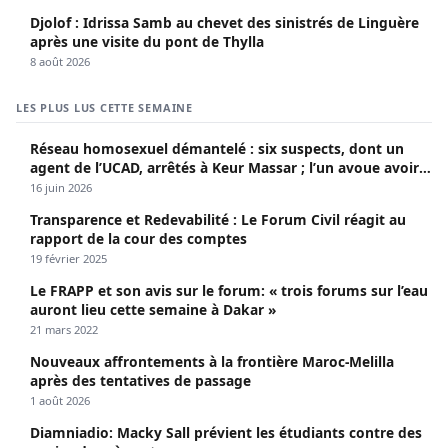
Djolof : Idrissa Samb au chevet des sinistrés de Linguère
après une visite du pont de Thylla
8 août 2026
LES PLUS LUS CETTE SEMAINE
Réseau homosexuel démantelé : six suspects, dont un
agent de l’UCAD, arrêtés à Keur Massar ; l’un avoue avoir
propagé le VIH depuis 2018
16 juin 2026
Transparence et Redevabilité : Le Forum Civil réagit au
rapport de la cour des comptes
19 février 2025
Le FRAPP et son avis sur le forum: « trois forums sur l’eau
auront lieu cette semaine à Dakar »
21 mars 2022
Nouveaux affrontements à la frontière Maroc-Melilla
après des tentatives de passage
1 août 2026
Diamniadio: Macky Sall prévient les étudiants contre des