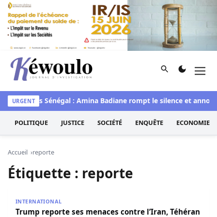
Aller au contenu
Rechercher
Men
Kéwoulo, le premier site d'information et d'investigation d
waye
Miss Sénégal : Amina Badiane rompt le silence et annonc
URGENT
POLITIQUE
JUSTICE
SOCIÉTÉ
ENQUÊTE
ECONOMIE
Accueil
reporte
Étiquette :
reporte
Trump reporte ses menaces contre l’Iran, Téhéran démen
INTERNATIONAL
Trump reporte ses menaces contre l’Iran, Téhéran